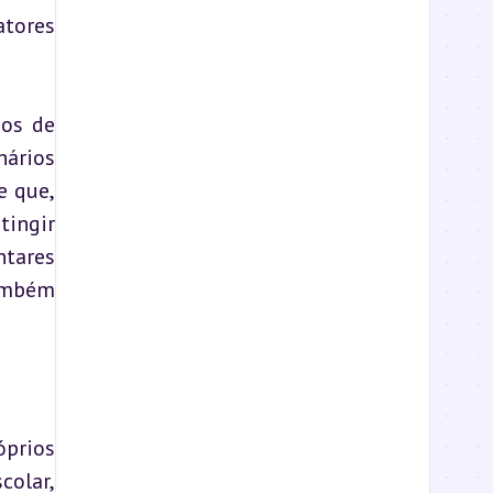
tores 
os de 
ários 
 que, 
ingir 
tares 
mbém 
prios 
olar, 