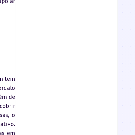
poiar 
m tem 
rdalo 
ém de 
obrir 
as, o 
tivo. 
as em 