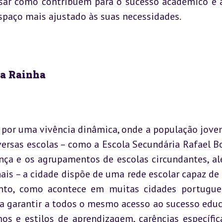
lisar como contribuem para o sucesso académico e a
spaço mais ajustado às suas necessidades.
da Rainha
 por uma vivência dinâmica, onde a população jove
versas escolas – como a Escola Secundária Rafael Bo
ença e os agrupamentos de escolas circundantes, al
nais – a cidade dispõe de uma rede escolar capaz de c
anto, como acontece em muitas cidades portugues
 garantir a todos o mesmo acesso ao sucesso educa
mos e estilos de aprendizagem, carências específic