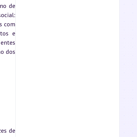
no de 
cial: 
s com 
tos e 
entes 
o dos 
es de 