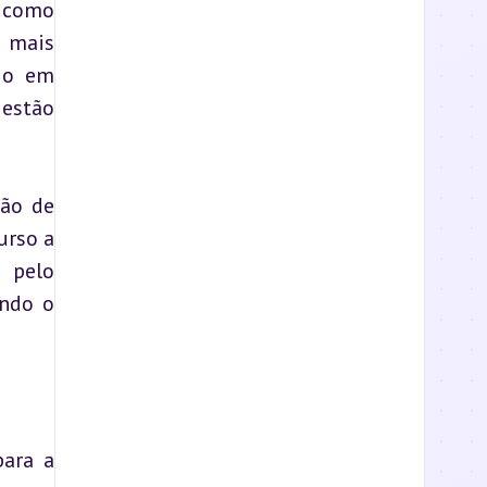
 como 
 mais 
io em 
estão 
ão de 
rso a 
 pelo 
ndo o 
ara a 