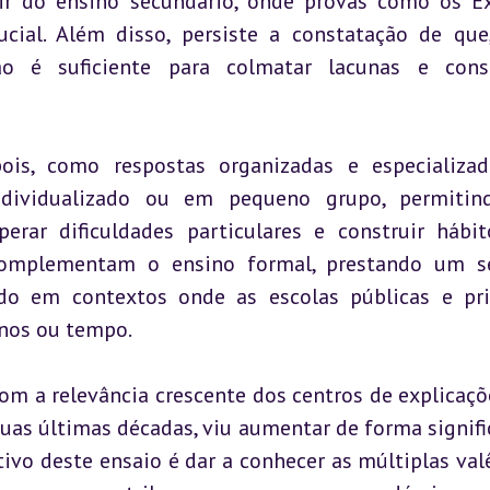
tir do ensino secundário, onde provas como os E
al. Além disso, persiste a constatação de que,
o é suficiente para colmatar lacunas e consol
ois, como respostas organizadas e especializad
dividualizado ou em pequeno grupo, permitind
erar dificuldades particulares e construir hábit
complementam o ensino formal, prestando um se
udo em contextos onde as escolas públicas e pri
nos ou tempo.
com a relevância crescente dos centros de explicaçõ
uas últimas décadas, viu aumentar de forma signific