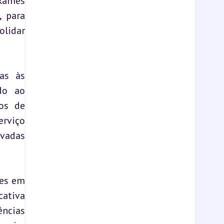
xames 
 para 
idar 
as às 
o ao 
os de 
rviço 
vadas 
es em 
ativa 
a procura deste tipo de serviços. O objetivo deste ensaio é dar a conhecer as múltiplas valências 