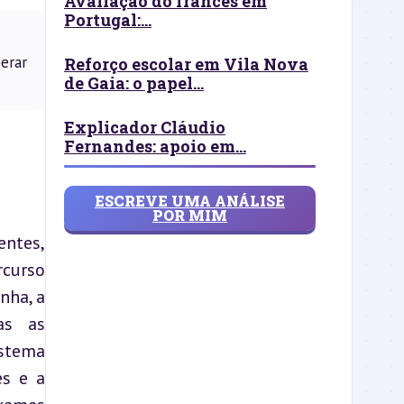
Avaliação do francês em
Portugal:...
erar
Reforço escolar em Vila Nova
de Gaia: o papel...
Explicador Cláudio
Fernandes: apoio em...
ESCREVE UMA ANÁLISE
POR MIM
ntes, 
urso 
ha, a 
s as 
istema 
s e a 