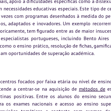
s, apoio a dificuldades específicas como a dislexia
 necessidades educativas especiais. Este tipo de ce
s vezes com programas desenhados à medida do perf
ios, adaptados e inovadores. Um exemplo recorrent
toricamente, tem figurado entre as de maior insuces
especialistas portugueses, incluindo Bento Aires D
omo o ensino prático, resolução de fichas, gamifica
riam oportunidades de superação académica.
entros focados por faixa etária ou nível de ensino.
tende a centrar-se na aquisição de 
métodos de
 e
inas positivas. Entre os alunos do ensino secund
ra os exames nacionais e acesso ao ensino super