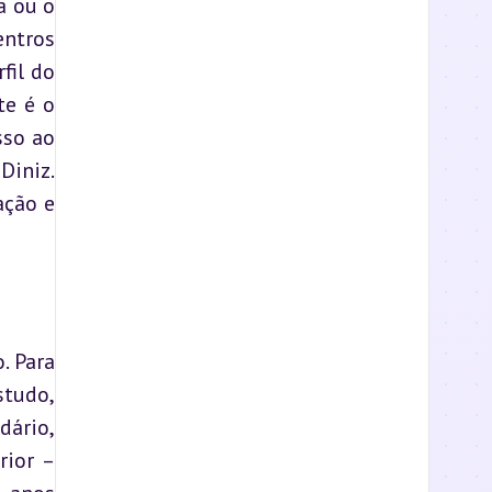
 ou o 
ntros 
il do 
e é o 
so ao 
iniz. 
ção e 
 Para 
studo, 
ário, 
ior – 