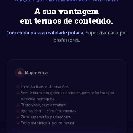
PORQUE É QUE UMA IA NORMAL NÃO É SUFICIENTE?
A sua vantagem
em termos de conteúdo.
Concebido para a realidade polaca.
Supervisionado por
professores.
IA genérica
Erros factuais e alucinações
Sem leituras obrigatórias nacionais nem referência ao
currículo português
Texto vago, sem estrutura
Apenas chat — sem ferramentas
Zero supervisão pedagógica
Estilo mecânico e pouco natural