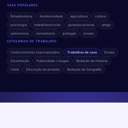
TAGS POPULARES:
fichadeleitura
biodiversidade
agricultura
cultura
psicologia
traballhoescolar
guiaeducacional
artigo
astronomia
romantismo
portugal
ensaio
CATEGORIAS DE TRABALHOS:
Conhecimentos especializados
Trabalhos de casa
Ensaio
Dissertação
Publicidade / slogan
Redação de História
Carta
Descrição do produto
Redação de Geografia
O SEU TEMPO É DEMASIADO VALIOSO
Deixe de lutar