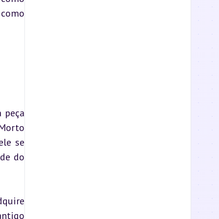
 como 
 peça 
Morto 
le se 
de do 
quire 
ntigo 