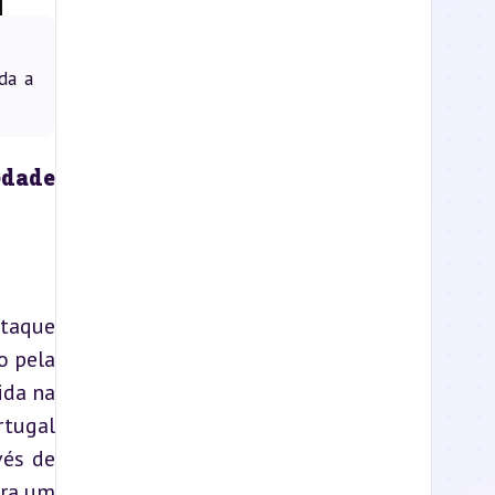
da a
dade 
taque 
 pela 
da na 
tugal 
és de 
ra um 