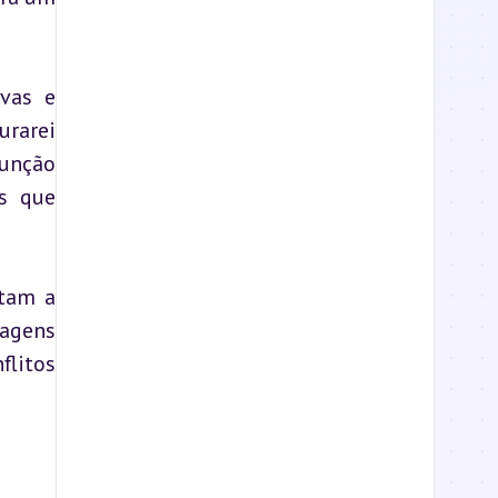
vas e 
rarei 
unção 
s que 
tam a 
gens 
litos 