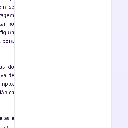
em se 
ragem 
ar no 
igura 
pois, 
as do 
va de 
mplo, 
ânica 
ias e 
lar — 