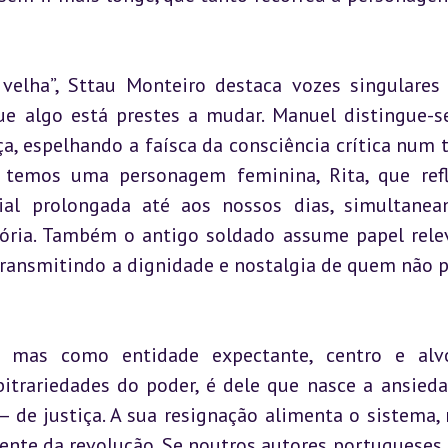
velha”, Sttau Monteiro destaca vozes singulares
ue algo está prestes a mudar. Manuel distingue-se
ça, espelhando a faísca da consciência crítica num 
 temos uma personagem feminina, Rita, que refl
ial prolongada até aos nossos dias, simultanea
tória. Também o antigo soldado assume papel relev
transmitindo a dignidade e nostalgia de quem não p
 mas como entidade expectante, centro e alvo
bitrariedades do poder, é dele que nasce a ansieda
 de justiça. A sua resignação alimenta o sistema, 
nte da revolução. Se noutros autores portugueses,