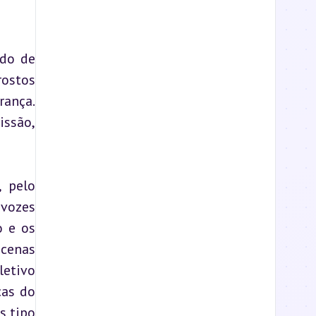
do de 
ostos 
ança. 
ssão, 
 pelo 
vozes 
 e os 
cenas 
etivo 
as do 
 tipo 