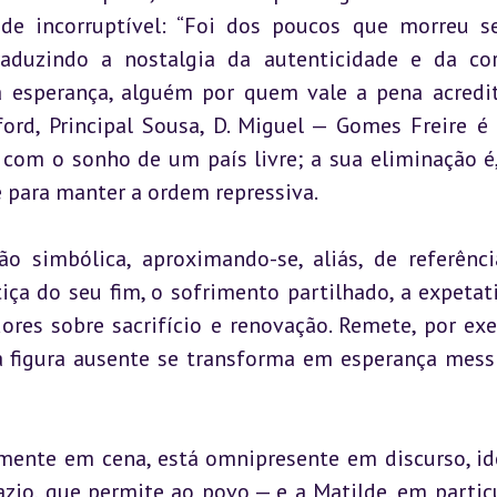
ade incorruptível: “Foi dos poucos que morreu s
raduzindo a nostalgia da autenticidade e da co
 esperança, alguém por quem vale a pena acredit
ord, Principal Sousa, D. Miguel — Gomes Freire é f
com o sonho de um país livre; a sua eliminação é, 
 para manter a ordem repressiva.
 simbólica, aproximando-se, aliás, de referênci
iça do seu fim, o sofrimento partilhado, a expetati
res sobre sacrifício e renovação. Remete, por exe
a figura ausente se transforma em esperança messi
mente em cena, está omnipresente em discurso, ide
azio, que permite ao povo — e a Matilde, em particu