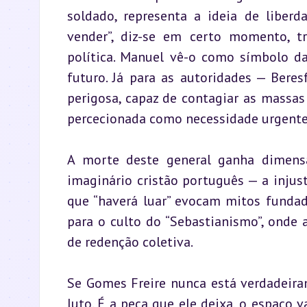
soldado, representa a ideia de liberd
vender”, diz-se em certo momento, t
política. Manuel vê-o como símbolo da
futuro. Já para as autoridades — Beresf
perigosa, capaz de contagiar as massas 
percecionada como necessidade urgente
A morte deste general ganha dimensão
imaginário cristão português — a injust
que “haverá luar” evocam mitos fundado
para o culto do “Sebastianismo”, onde 
de redenção coletiva.
Se Gomes Freire nunca está verdadeira
luto. É a peça que ele deixa, o espaço v