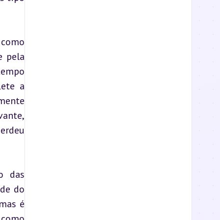
 como 
 pela 
tempo 
ete a 
mente 
ante, 
erdeu 
 das 
de do 
mas é 
 como 