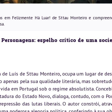
ens em Felizmente Há Luar! de Sttau Monteiro e compreen
sa.
 Personagens: espelho crítico de uma socie
a de Luís de Sttau Monteiro, ocupa um lugar de des
apenas pela sua qualidade literária, mas sobretudo
vida em Portugal sob o regime absolutista. Concebi
tadura do Estado Novo, dialoga, contudo, com o Por
epressão das lutas liberais. O autor constrói, atrav
a poderosa alegoria política, conferindo à sua ob