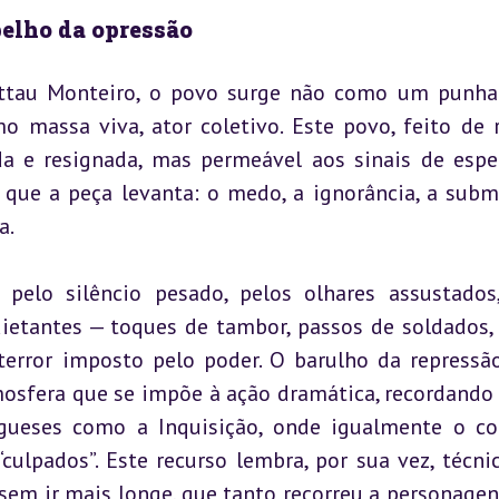
pelho da opressão
ttau Monteiro, o povo surge não como um punha
o massa viva, ator coletivo. Este povo, feito de r
a e resignada, mas permeável aos sinais de esper
que a peça levanta: o medo, a ignorância, a submi
a.
pelo silêncio pesado, pelos olhares assustados,
etantes — toques de tambor, passos de soldados, 
rror imposto pelo poder. O barulho da repressão
era que se impõe à ação dramática, recordando 
ueses como a Inquisição, onde igualmente o col
culpados”. Este recurso lembra, por sua vez, técnic
 sem ir mais longe, que tanto recorreu a personagens