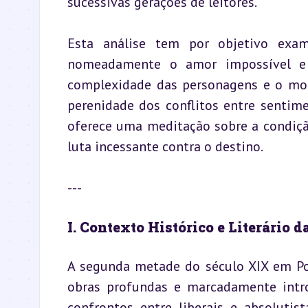
sucessivas gerações de leitores.
Esta análise tem por objetivo exam
nomeadamente o amor impossível e a
complexidade das personagens e o modo
perenidade dos conflitos entre sentime
oferece uma meditação sobre a condiçã
luta incessante contra o destino.
---
I. Contexto Histórico e Literário d
A segunda metade do século XIX em Por
obras profundas e marcadamente introsp
confrontos entre liberais e absolutis