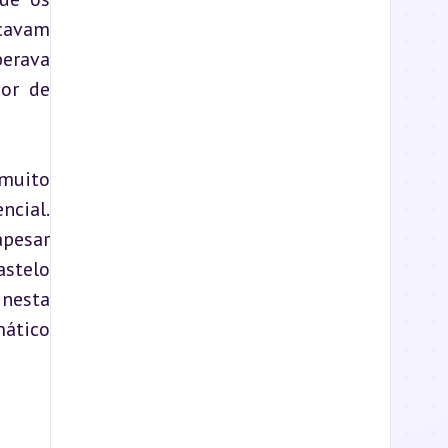
cavam 
erava 
or de 
muito 
cial. 
pesar 
stelo 
nesta 
ático 