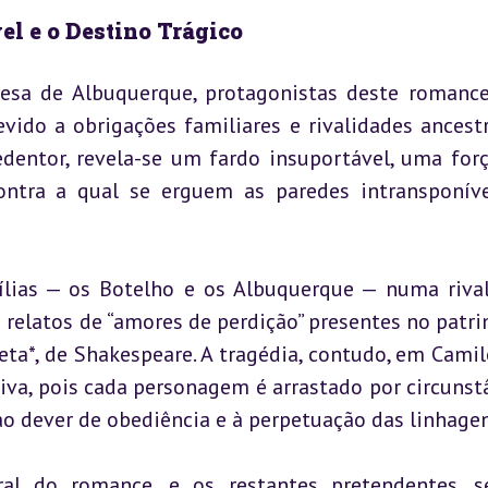
el e o Destino Trágico
sa de Albuquerque, protagonistas deste romance,
vido a obrigações familiares e rivalidades ancestra
entor, revela-se um fardo insuportável, uma forç
ntra a qual se erguem as paredes intransponíve
lias — os Botelho e os Albuquerque — numa rival
relatos de “amores de perdição” presentes no patri
a*, de Shakespeare. A tragédia, contudo, em Camilo
iva, pois cada personagem é arrastado por circunstâ
 ao dever de obediência e à perpetuação das linhagen
ral do romance, e os restantes pretendentes, s