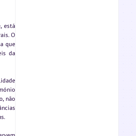
 está 
is. O 
a que 
is da 
idade 
mónio 
, não 
ncias 
s.
ervem 