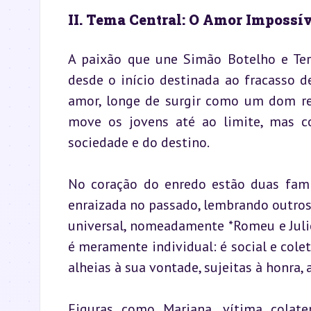
II. Tema Central: O Amor Impossív
A paixão que une Simão Botelho e Tere
desde o início destinada ao fracasso de
amor, longe de surgir como um dom red
move os jovens até ao limite, mas co
sociedade e do destino.
No coração do enredo estão duas famí
enraizada no passado, lembrando outros 
universal, nomeadamente *Romeu e Juliet
é meramente individual: é social e colet
alheias à sua vontade, sujeitas à honra,
Figuras como Mariana, vítima colate