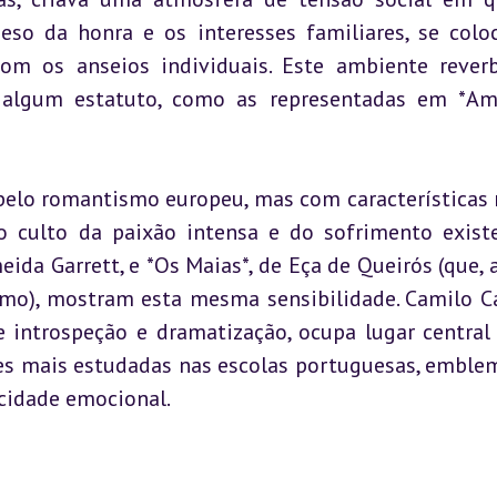
peso da honra e os interesses familiares, se colo
m os anseios individuais. Este ambiente reverb
 algum estatuto, como as representadas em *Am
pelo romantismo europeu, mas com características 
 o culto da paixão intensa e do sofrimento existen
ida Garrett, e *Os Maias*, de Eça de Queirós (que, a
smo), mostram esta mesma sensibilidade. Camilo Ca
 introspeção e dramatização, ocupa lugar central 
es mais estudadas nas escolas portuguesas, emblem
icidade emocional.