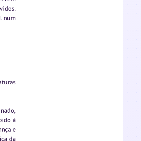
idos. 
l num 
turas 
nado, 
ido à 
nça e 
ca da 