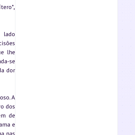
ero*, 
 lado 
isões 
e lhe 
da-se 
a dor 
so. A 
o dos 
ém de 
ama e 
a nas 