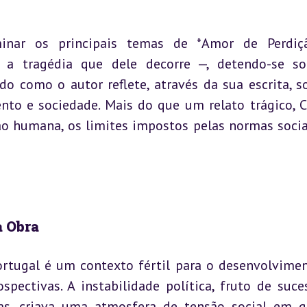
inar os principais temas de *Amor de Perdiçã
 tragédia que dele decorre —, detendo-se sob
 como o autor reflete, através da sua escrita, so
nto e sociedade. Mais do que um relato trágico, C
o humana, os limites impostos pelas normas sociai
a Obra
tugal é um contexto fértil para o desenvolvimen
ectivas. A instabilidade política, fruto de suces
tas, criava uma atmosfera de tensão social em q