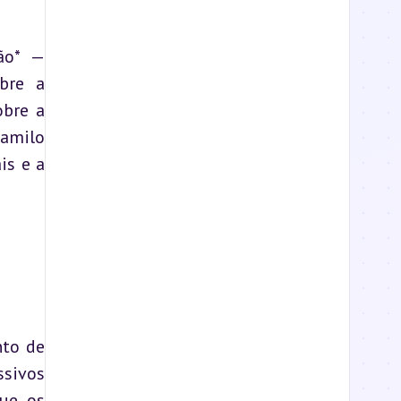
o* — 
re a 
bre a 
amilo 
s e a 
to de 
sivos 
ue os 