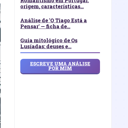
Romantismo em Portugal:
origem, características...
Análise de 'O Tiago Está a
Pensar' — ficha de...
Guia mitológico de Os
Lusíadas: deuses e...
ESCREVE UMA ANÁLISE
POR MIM