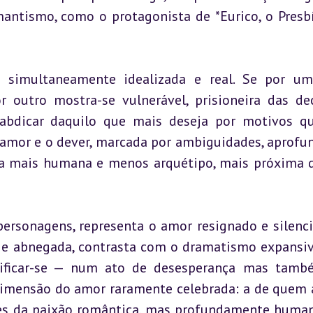
mantismo, como o protagonista de *Eurico, o Presbít
 simultaneamente idealizada e real. Se por um
r outro mostra-se vulnerável, prisioneira das dec
dicar daquilo que mais deseja por motivos qu
 amor e o dever, marcada por ambiguidades, aprofun
a mais humana e menos arquétipo, mais próxima d
ersonagens, representa o amor resignado e silencio
l e abnegada, contrasta com o dramatismo expansiv
crificar-se — num ato de desesperança mas tamb
dimensão do amor raramente celebrada: a de quem 
otes da paixão romântica, mas profundamente human