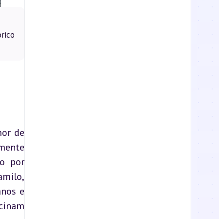
rico
or de 
mente 
o por 
milo, 
nos e 
cinam 