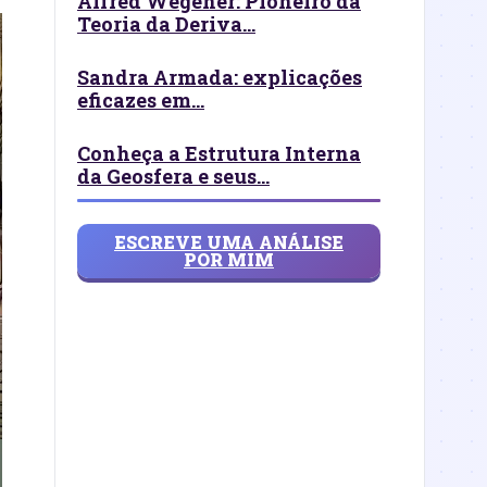
Alfred Wegener: Pioneiro da
Teoria da Deriva...
Sandra Armada: explicações
eficazes em...
Conheça a Estrutura Interna
da Geosfera e seus...
ESCREVE UMA ANÁLISE
POR MIM