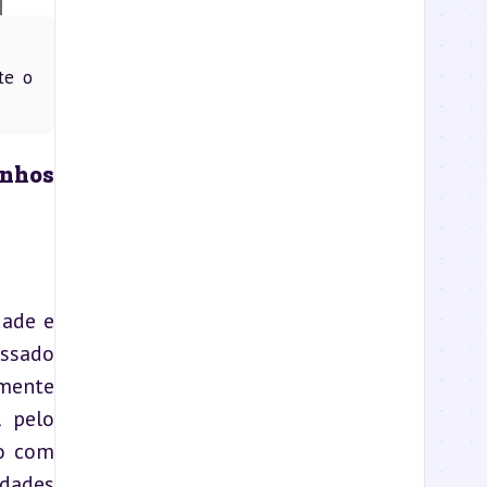
te o
nhos 
ade e 
ssado 
mente 
 pelo 
o com 
dades 