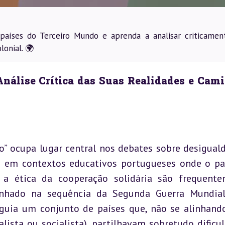
s países do Terceiro Mundo e aprenda a analisar criticamen
lonial. 🌍
nálise Crítica das Suas Realidades e Cami
o” ocupa lugar central nos debates sobre desiguald
e em contextos educativos portugueses onde o pa
e a ética da cooperação solidária são frequente
unhado na sequência da Segunda Guerra Mundial
nguia um conjunto de países que, não se alinhand
ista ou socialista), partilhavam sobretudo dificul