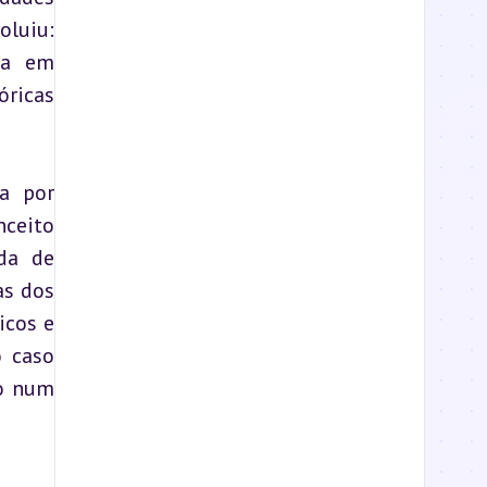
luiu: 
a em 
ricas 
a por 
ceito 
da de 
s dos 
cos e 
 caso 
o num 