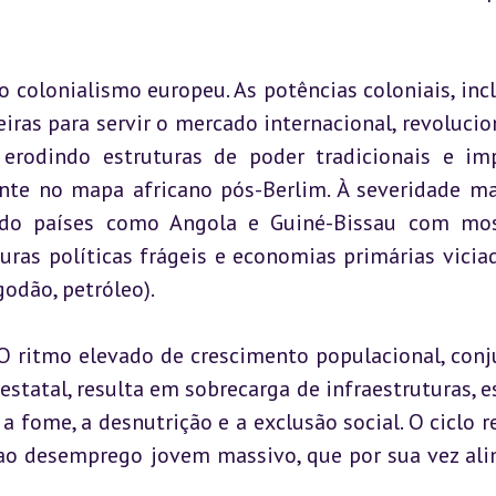
 colonialismo europeu. As potências coloniais, incl
iras para servir o mercado internacional, revolucio
 erodindo estruturas de poder tradicionais e im
ente no mapa africano pós-Berlim. À severidade mat
ando países como Angola e Guiné-Bissau com mos
uras políticas frágeis e economias primárias viciad
odão, petróleo).
 O ritmo elevado de crescimento populacional, conj
statal, resulta em sobrecarga de infraestruturas, es
 fome, a desnutrição e a exclusão social. O ciclo r
 ao desemprego jovem massivo, que por sua vez ali