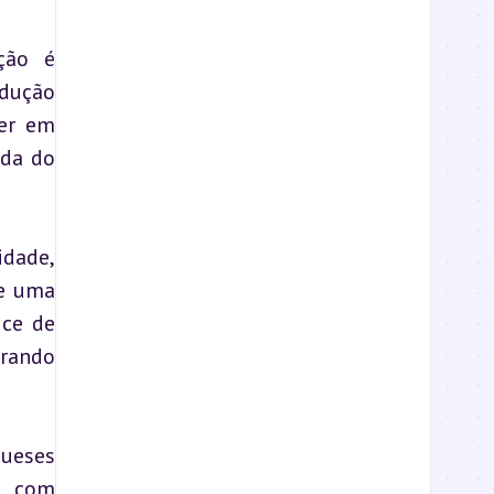
ão é 
dução 
er em 
da do 
dade, 
e uma 
ce de 
ando 
ueses 
 com 