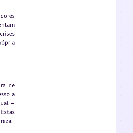
dores 
entam 
rises 
ópria 
ra de 
sso a 
ual — 
Estas 
reza.