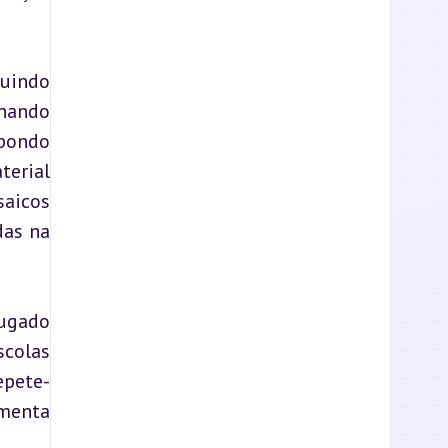
uindo 
nando 
pondo 
erial 
aicos 
as na 
ugado 
colas 
epete-
menta 