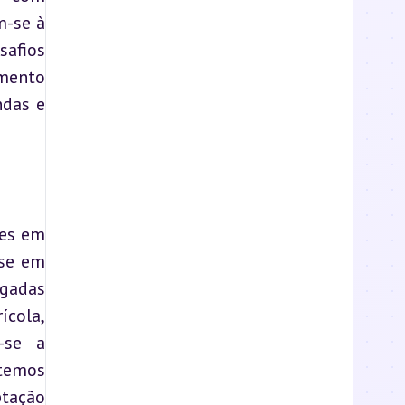
-se à 
afios 
mento 
das e 
es em 
se em 
gadas 
cola, 
-se a 
temos 
tação 