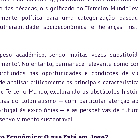
o das décadas, o significado do “Terceiro Mundo” evo
amente política para uma categorização basead
ulnerabilidade socioeconómica e heranças histó
peso académico, sendo muitas vezes substituíd
mento”. No entanto, permanece relevante como con
profundos nas oportunidades e condições de vi
 analisar criticamente as principais característica
e Terceiro Mundo, explorando os obstáculos históri
ias do colonialismo — com particular atenção ao
ortugal às ex-colónias — e as perspetivas de futur
esenvolvimento sustentável.
to Económico: O que Está em Jogo?