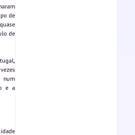
haram 
po de 
quase 
lo de 
ugal, 
vezes 
, num 
o e a 
idade 