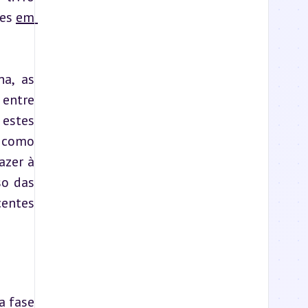
es 
em 
a, as 
entre 
estes 
 como 
zer à 
o das 
entes 
 fase 