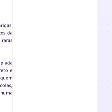
igas. 
es da 
raras 
piada 
eto e 
 quem 
olas, 
 numa 