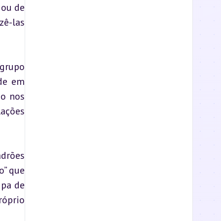
ou de 
ê-las 
grupo 
de em 
o nos 
ações 
drões 
” que 
pa de 
óprio 