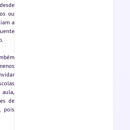
desde 
os ou 
iam a 
uente 
o.
mbém 
menos 
vidar 
olas 
aula, 
es de 
 pois 