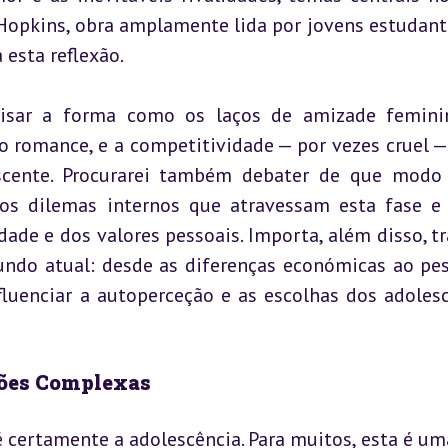
Hopkins, obra amplamente lida por jovens estudant
 esta reflexão.
lisar a forma como os laços de amizade feminin
 romance, e a competitividade — por vezes cruel — 
scente. Procurarei também debater de que modo 
s dilemas internos que atravessam esta fase e
de e dos valores pessoais. Importa, além disso, tra
undo atual: desde as diferenças económicas ao pes
fluenciar a autoperceção e as escolhas dos adolesc
ações Complexas
 certamente a adolescência. Para muitos, esta é uma