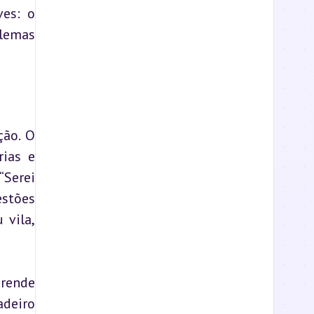
es: o 
lemas 
ão. O 
ias e 
Serei 
stões 
vila, 
rende 
deiro 