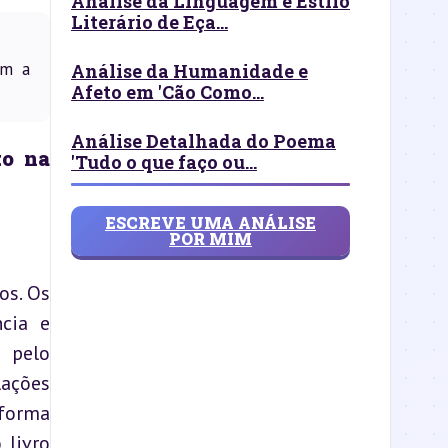
Análise da Linguagem e Estilo
Literário de Eça...
am a
Análise da Humanidade e
Afeto em 'Cão Como...
Análise Detalhada do Poema
o na 
'Tudo o que faço ou...
ESCREVE UMA ANÁLISE
POR MIM
s. Os 
cia e 
pelo 
ações 
forma 
livro 