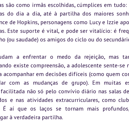
as são como irmãs escolhidas, cúmplices em tudo: 
s do dia a dia, até à partilha dos maiores sonh
ce de Hopkins, personagens como Lucy e Izzie apo
. Este suporte é vital, e pode ser vitalício: é freq
o (ou saudade) os amigos do ciclo ou do secundári
judam a enfrentar o medo da rejeição, mas ta
ndo existe compreensão, a adolescente sente-se 
a acompanhar em decisões difíceis (como quem con
dar com as mudanças de grupo). Em muitas esc
acilitada não só pelo convívio diário nas salas de 
s e nas atividades extracurriculares, como club
. É aí que os laços se tornam mais profundos,
ar à verdadeira partilha.