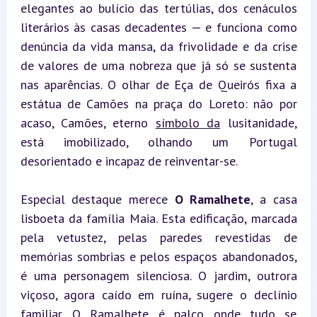
elegantes ao bulício das tertúlias, dos cenáculos 
literários às casas decadentes — e funciona como 
denúncia da vida mansa, da frivolidade e da crise 
de valores de uma nobreza que já só se sustenta 
nas aparências. O olhar de Eça de Queirós fixa a 
estátua de Camões na praça do Loreto: não por 
acaso, Camões, eterno 
símbolo da
 lusitanidade, 
está imobilizado, olhando um Portugal 
desorientado e incapaz de reinventar-se.
Especial destaque merece 
O Ramalhete
, a casa 
lisboeta da família Maia. Esta edificação, marcada 
pela vetustez, pelas paredes revestidas de 
memórias sombrias e pelos espaços abandonados, 
é uma personagem silenciosa. O jardim, outrora 
viçoso, agora caído em ruína, sugere o declínio 
familiar. O Ramalhete é palco onde tudo se 