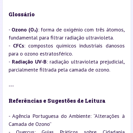
Glossário
- 
Ozono (O₃)
: forma de oxigénio com três átomos, 
fundamental para filtrar radiação ultravioleta.

- 
CFCs
: compostos químicos industriais danosos 
para o ozono estratosférico.

- 
Radiação UV-B
: radiação ultravioleta prejudicial, 
parcialmente filtrada pela camada de ozono.
---
Referências e Sugestões de Leitura
- Agência Portuguesa do Ambiente: “Alterações à 
Camada de Ozono”

- Quercus: Guias Práticos sobre Cidadania 