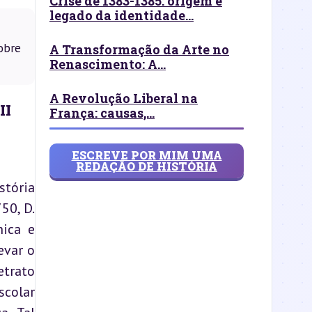
Crise de 1383-1385: origem e
legado da identidade...
obre
A Transformação da Arte no
Renascimento: A...
A Revolução Liberal na
II
França: causas,...
ESCREVE POR MIM UMA
REDAÇÃO DE HISTÓRIA
tória 
0, D. 
ica e 
var o 
trato 
colar 