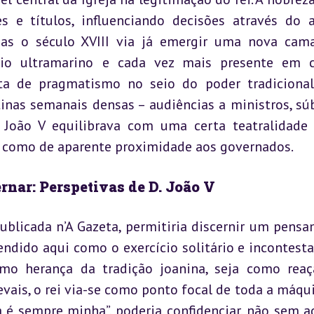
es e títulos, influenciando decisões através do a
Mas o século XVIII via já emergir uma nova cama
io ultramarino e cada vez mais presente em c
ta de pragmatismo no seio do poder tradicional.
inas semanais densas – audiências a ministros, súb
 João V equilibrava com uma certa teatralidade r
o como de aparente proximidade aos governados.
ernar: Perspetivas de D. João V
publicada n’A Gazeta, permitiria discernir um pensa
ndido aqui como o exercício solitário e incontesta
omo herança da tradição joanina, seja como reaç
ais, o rei via-se como ponto focal de toda a máqui
a é sempre minha”, poderia confidenciar, não sem ad