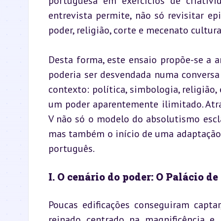
portuguesa em exercícios de criativid
entrevista permite, não só revisitar e
poder, religião, corte e mecenato cultur
Desta forma, este ensaio propõe-se a an
poderia ser desvendada numa conversa 
contexto: política, simbologia, religião
um poder aparentemente ilimitado. Atra
V não só o modelo do absolutismo escla
mas também o início de uma adaptação à
português.
I. O cenário do poder: O Palácio de
Poucas edificações conseguiram captar
reinado centrado na magnificência e 