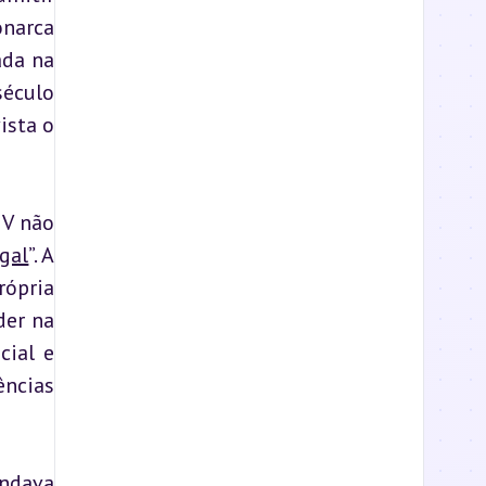
narca 
da na 
éculo 
sta o 
V não 
gal
”. A 
pria 
er na 
ial e 
ncias 
ndava 