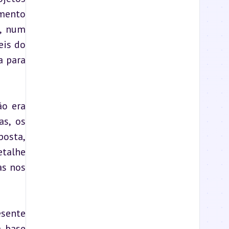
mento 
, num 
is do 
 para 
o era 
s, os 
osta, 
talhe 
s nos 
sente 
 base 