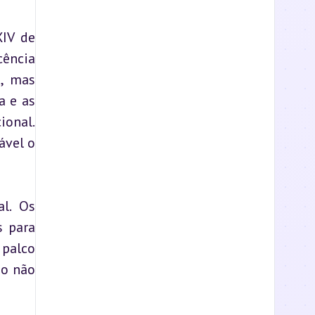
IV de 
ência 
, mas 
 e as 
onal. 
vel o 
l. Os 
 para 
palco 
o não 