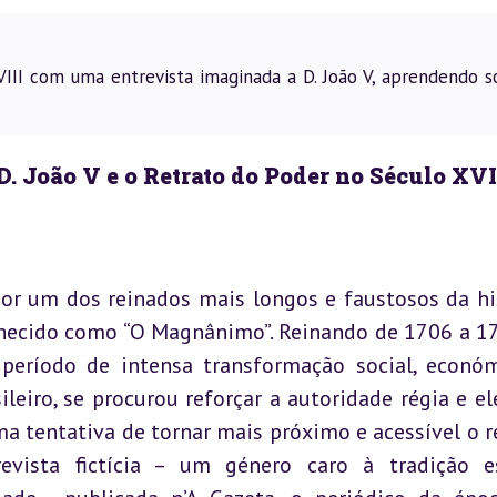
III com uma entrevista imaginada a D. João V, aprendendo s
D. João V e o Retrato do Poder no Século XVI
or um dos reinados mais longos e faustosos da his
nhecido como “O Magnânimo”. Reinando de 1706 a 175
período de intensa transformação social, económ
leiro, se procurou reforçar a autoridade régia e ele
ma tentativa de tornar mais próximo e acessível o re
vista fictícia – um género caro à tradição es