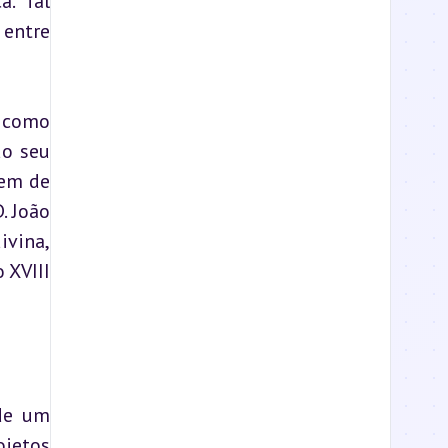
. Tal 
entre 
 como 
o seu 
em de 
 João 
vina, 
XVIII 
de um 
jetos 