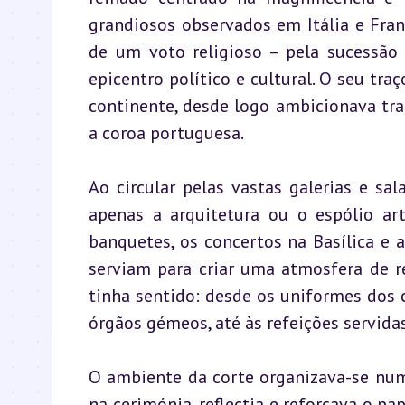
grandiosos observados em Itália e Fr
de um voto religioso – pela sucessão 
epicentro político e cultural. O seu tra
continente, desde logo ambicionava tra
a coroa portuguesa.
Ao circular pelas vastas galerias e sal
apenas a arquitetura ou o espólio art
banquetes, os concertos na Basílica e 
serviam para criar uma atmosfera de re
tinha sentido: desde os uniformes dos cr
órgãos gémeos, até às refeições servida
O ambiente da corte organizava-se num d
na cerimónia, reflectia e reforçava o pap