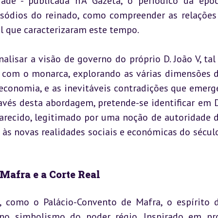
ade - publicada n’A Gazeta, o periódico da época
pisódios do reinado, como compreender as relações 
al que caracterizaram este tempo.
alisar a visão de governo do próprio D. João V, tal
com o monarca, explorando as várias dimensões d
, economia, e as inevitáveis contradições que emerg
vés desta abordagem, pretende-se identificar em D.
recido, legitimado por uma noção de autoridade di
s novas realidades sociais e económicas do século 
 Mafra e a Corte Real
, como o Palácio-Convento de Mafra, o espírito 
no simbolismo do poder régio. Inspirado em pro