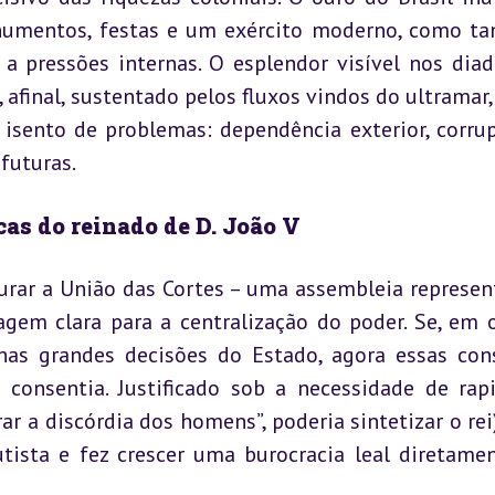
onumentos, festas e um exército moderno, como t
a pressões internas. O esplendor visível nos diad
, afinal, sustentado pelos fluxos vindos do ultramar, 
isento de problemas: dependência exterior, corrup
futuras.
icas do reinado de D. João V
urar a União das Cortes – uma assembleia represent
gem clara para a centralização do poder. Se, em o
nas grandes decisões do Estado, agora essas cons
onsentia. Justificado sob a necessidade de rapi
r a discórdia dos homens”, poderia sintetizar o rei),
ista e fez crescer uma burocracia leal diretamen