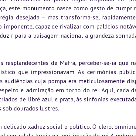
ança, este monumento nasce como gesto de cumpri
régia desejada – mas transforma-se, rapidamente
ço imponente, capaz de rivalizar com palácios notáve
duzir para a paisagem nacional a grandeza sonhada
as resplandecentes de Mafra, perceber-se-ia que nã
ístico que impressionavam. As cerimónias pública
as audiências cuja pompa era meticulosamente disp
speito e admiração em torno do rei. Aqui, cada de
iados de libré azul e prata, às sinfonias executada
s sob dourados lustres.
elicado xadrez social e político. O clero, omnipre
el central da Igreja na legitimação do rei. A nobreza,