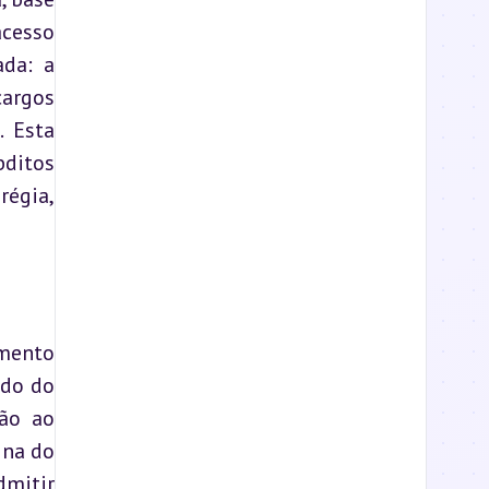
cesso 
da: a 
argos 
 Esta 
ditos 
égia, 
mento 
do do 
ão ao 
na do 
mitir 