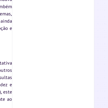
ambém 
emas, 
ainda 
ção e 
ativa 
utros 
ultas 
dez e 
 este 
te ao 