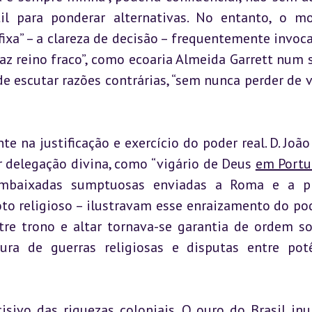
il para ponderar alternativas. No entanto, o mo
fixa” – a clareza de decisão – frequentemente invoca
faz reino fraco”, como ecoaria Almeida Garrett num s
de escutar razões contrárias, “sem nunca perder de vi
 na justificação e exercício do poder real. D. João 
 delegação divina, como “vigário de Deus 
em Portu
mbaixadas sumptuosas enviadas a Roma e a pró
to religioso – ilustravam esse enraizamento do pod
tre trono e altar tornava-se garantia de ordem soc
ura de guerras religiosas e disputas entre potê
isivo das riquezas coloniais. O ouro do Brasil inu