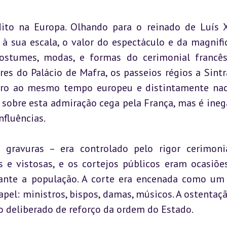
ito na Europa. Olhando para o reinado de Luís X
a, à sua escala, o valor do espectáculo e da magnific
ostumes, modas, e formas do cerimonial francês
es do Palácio de Mafra, os passeios régios a Sintra
ro ao mesmo tempo europeu e distintamente naci
a sobre esta admiração cega pela França, mas é inegá
nfluências.
gravuras – era controlado pelo rigor cerimonia
 e vistosas, e os cortejos públicos eram ocasiões
rante a população. A corte era encenada como um 
pel: ministros, bispos, damas, músicos. A ostentaçã
 deliberado de reforço da ordem do Estado.