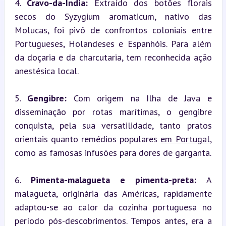
4. 
Cravo-da-Índia:
 Extraído dos botões florais 
secos do Syzygium aromaticum, nativo das 
Molucas, foi pivô de confrontos coloniais entre 
Portugueses, Holandeses e Espanhóis. Para além 
da doçaria e da charcutaria, tem reconhecida ação 
anestésica local.
5. 
Gengibre:
 Com origem na Ilha de Java e 
disseminação por rotas marítimas, o gengibre 
conquista, pela sua versatilidade, tanto pratos 
orientais quanto remédios populares 
em Portugal
, 
como as famosas infusões para dores de garganta.
6. 
Pimenta-malagueta e pimenta-preta:
 A 
malagueta, originária das Américas, rapidamente 
adaptou-se ao calor da cozinha portuguesa no 
período pós-descobrimentos. Tempos antes, era a 