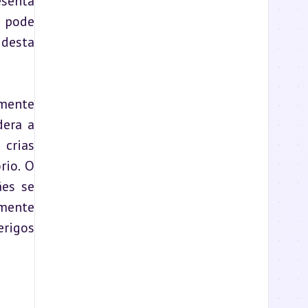
senta 
 pode 
desta 
mente 
era a 
crias 
io. O 
es se 
mente 
rigos 