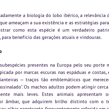
adamente a biologia do lobo ibérico, a relevância d
que ameaçam a sua existência e as estratégias para 
ostrar como esta espécie é um verdadeiro patri
, para benefício das gerações atuais e vindouras.
o
 subespécies presentes na Europa pelo seu porte m
picada por marcas escuras nas espáduas e costas, e
dianteiras — traços tão emblemáticos que merece
 “assinalado”. Os machos adultos podem atingir cerca 
nte mais leves. Estes animais apresentam ore
or âmbar, que adquirem brilho distinto com o t
seu olhar penetrante, frequentemente referida em c