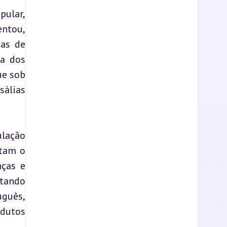
ular, 
ntou, 
as de 
a dos 
e sob 
álias 
lação 
tam o 
ças e 
tando 
guês, 
dutos 