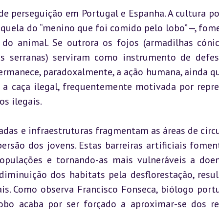
e perseguição em Portugal e Espanha. A cultura pop
quela do “menino que foi comido pelo lobo” —, fome
o animal. Se outrora os fojos (armadilhas cónic
as serranas) serviram como instrumento de defes
permanece, paradoxalmente, a ação humana, ainda qu
 a caça ilegal, frequentemente motivada por repres
s ilegais.
adas e infraestruturas fragmentam as áreas de circu
rsão dos jovens. Estas barreiras artificiais fomen
populações e tornando-as mais vulneráveis a doen
iminuição dos habitats pela desflorestação, resul
is. Como observa Francisco Fonseca, biólogo portu
lobo acaba por ser forçado a aproximar-se dos re