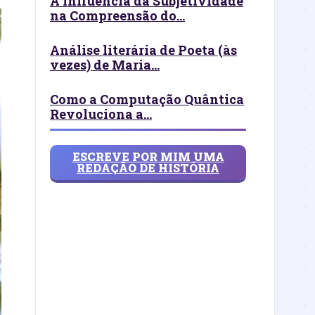
A Influência da Subjetividade
na Compreensão do...
Análise literária de Poeta (às
vezes) de Maria...
Como a Computação Quântica
Revoluciona a...
ESCREVE POR MIM UMA
REDAÇÃO DE HISTÓRIA