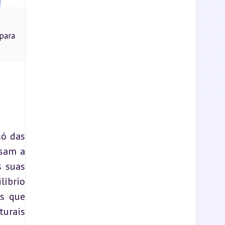
para
ó das 
sam a 
 suas 
íbrio 
s que 
urais 