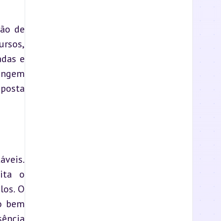
ão de 
rsos, 
das e 
ingem 
posta 
veis. 
ta o 
os. O 
o bem 
ncia 