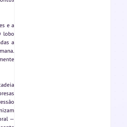
s e a 
 lobo 
das a 
mana. 
mente 
adeia 
resas 
essão 
nizam 
ral — 