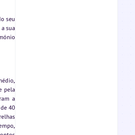
o seu 
a sua 
mónio 
édio, 
 pela 
ram a 
de 40 
lhas 
empo, 
ontos 