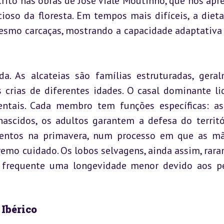
to nas obras de José Viale Moutinho, que nos apre
oso da floresta. Em tempos mais difíceis, a dieta
esmo carcaças, mostrando a capacidade adaptativa 
ada. As alcateias são famílias estruturadas, geral
crias de diferentes idades. O casal dominante lid
ntais. Cada membro tem funções específicas: as 
scidos, os adultos garantem a defesa do territór
mentos na primavera, num processo em que as mã
emo cuidado. Os lobos selvagens, ainda assim, rara
 frequente uma longevidade menor devido aos pe
Ibérico