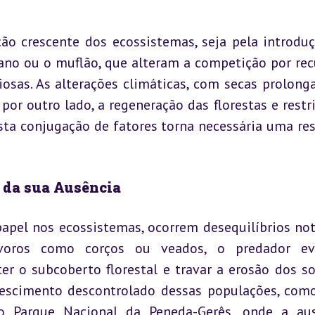
ão crescente dos ecossistemas, seja pela introduç
ano ou o muflão, que alteram a competição por recu
osas. As alterações climáticas, com secas prolonga
or outro lado, a regeneração das florestas e restr
sta conjugação de fatores torna necessária uma res
s da sua Ausência
apel nos ecossistemas, ocorrem desequilíbrios notá
voros como corços ou veados, o predador evi
r o subcoberto florestal e travar a erosão dos sol
escimento descontrolado dessas populações, com
 Parque Nacional da Peneda-Gerês, onde a ausê