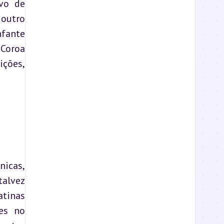
vo de 
outro 
fante 
Coroa 
ções, 
icas, 
alvez 
tinas 
es no 