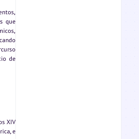
ntos, 
s que 
icos, 
cando 
curso 
io de 
s XIV 
ca, e 