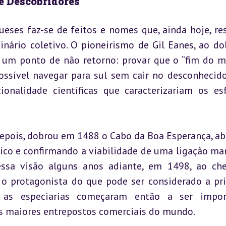
e Descobridores
eses faz-se de feitos e nomes que, ainda hoje, re
nário coletivo. O pioneirismo de Gil Eanes, ao dob
um ponto de não retorno: provar que o “fim do m
ssível navegar para sul sem cair no desconhecido.
nalidade científicas que caracterizariam os esf
epois, dobrou em 1488 o Cabo da Boa Esperança, abr
ico e confirmando a viabilidade de uma ligação mar
essa visão alguns anos adiante, em 1498, ao che
 o protagonista do que pode ser considerado a pri
: as especiarias começaram então a ser import
s maiores entrepostos comerciais do mundo.