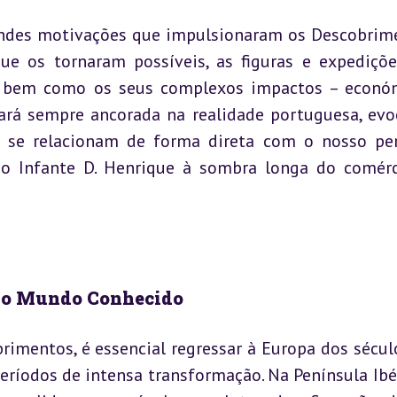
andes motivações que impulsionaram os Descobrime
que os tornaram possíveis, as figuras e expediçõe
o, bem como os seus complexos impactos – económ
stará sempre ancorada na realidade portuguesa, evo
e se relacionam de forma direta com o nosso per
do Infante D. Henrique à sombra longa do comérc
 do Mundo Conhecido
imentos, é essencial regressar à Europa dos século
ríodos de intensa transformação. Na Península Ibéri