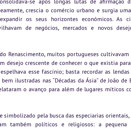
consolidava-se após longas lutas de afirmação d
neamente, crescia o comércio urbano e surgia uma
expandir os seus horizontes económicos. As ci
vilhavam de negócios, mercados e novos desejo
do Renascimento, muitos portugueses cultivavam 
m desejo crescente de conhecer o que existia para 
 espelhava esse fascínio; basta recordar as lendas 
, bem ilustradas nas “Décadas da Ásia” de João de B
elataram o avanço para além de lugares míticos c
 simbolizado pela busca das especiarias orientais, 
am também políticos e religiosos: a pequena n