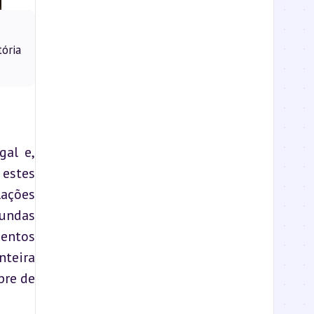
ória
al e, 
estes 
ações 
undas 
ntos 
teira 
re de 