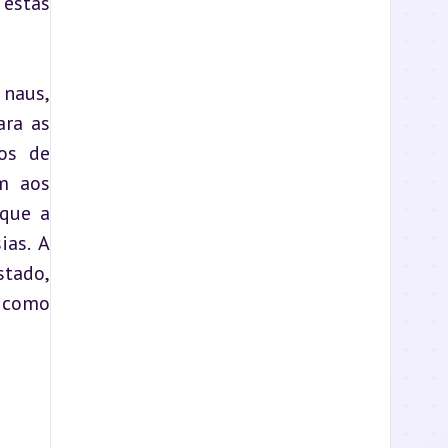
estas 
naus, 
ra as 
os de 
m aos 
que a 
as. A 
tado, 
 como 