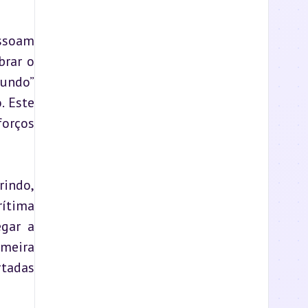
ssoam 
rar o 
undo” 
 Este 
orços 
indo, 
ítima 
gar a 
meira 
adas 