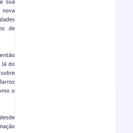
a sua 
 nova 
dades 
s de 
então 
lá do 
sobre 
arros 
omo o 
desde 
ação 