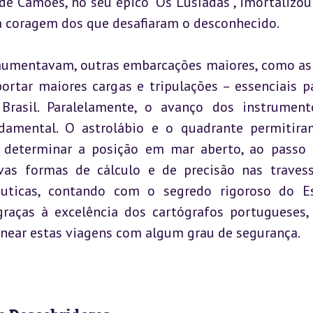
de Camões, no seu épico “Os Lusíadas”, imortalizou 
a coragem dos que desafiaram o desconhecido.
 aumentavam, outras embarcações maiores, como as 
rtar maiores cargas e tripulações – essenciais pa
Brasil. Paralelamente, o avanço dos instrument
damental. O astrolábio e o quadrante permitira
s, determinar a posição em mar aberto, ao passo 
as formas de cálculo e de precisão nas travessi
ticas, contando com o segredo rigoroso do Es
 graças à excelência dos cartógrafos portugueses,
anear estas viagens com algum grau de segurança.