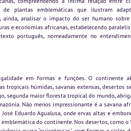
icanas, compreendendo a íntima relação entre cl
 de plantas emblemáticas que ilustram adapta
i, ainda, analisar o impacto do ser humano sobre 
uras e economias africanas, estabelecendo paralelis
texto português, nomeadamente no entendiment
digalidade em formas e funções. O continente al
s tropicais húmidas, savanas extensas, desertos se
o, segunda maior floresta tropical do mundo, abrig
mazónia. Não menos impressionante é a savana afri
 José Eduardo Agualusa, onde ervas altas e embond
emblemática do continente. Nos desertos, como o S
ivência quase “quixotescas”, com formas e ciclos de