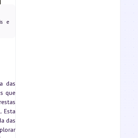
is e
a das 
s que 
estas 
 Esta 
a das 
lorar 