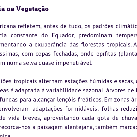
ia na Vegetação
ricana refletem, antes de tudo, os padrões climátic
ncia constante do Equador, predominam tempera
mentando a exuberância das florestas tropicais. Aq
ssimas, com copas fechadas, onde epífitas (planta
çam numa selva quase impenetrável.
egiões tropicais alternam estações húmidas e secas, 
as é adaptada à variabilidade sazonal: árvores de f
undas para alcançar lençóis freáticos. Em zonas ári
envolveram adaptações formidáveis: folhas reduzi
 de vida breves, aproveitando cada gota de chuva.
 recorda-nos a paisagem alentejana, também marcad
nica.