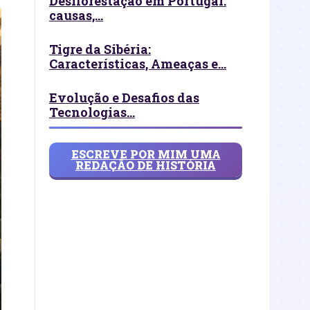
Desflorestação em Portugal:
causas,...
Tigre da Sibéria:
Características, Ameaças e...
Evolução e Desafios das
Tecnologias...
ESCREVE POR MIM UMA
REDAÇÃO DE HISTÓRIA