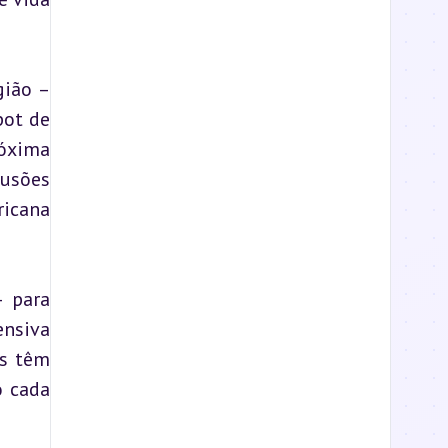
ião – 
ot de 
óxima 
usões 
icana 
 para 
nsiva 
s têm 
 cada 