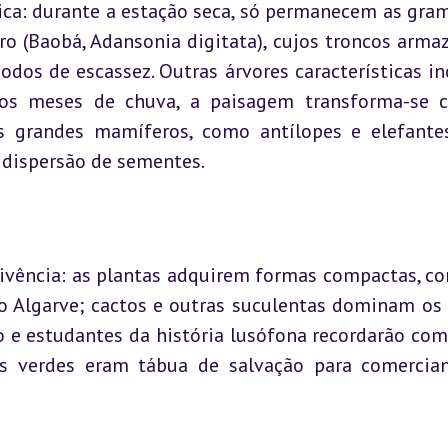
ica: durante a estação seca, só permanecem as gram
o (Baobá, Adansonia digitata), cujos troncos arma
odos de escassez. Outras árvores características in
Nos meses de chuva, a paisagem transforma-se 
os grandes mamíferos, como antílopes e elefantes
dispersão de sementes.
vivência: as plantas adquirem formas compactas, co
o Algarve; cactos e outras suculentas dominam os o
e estudantes da história lusófona recordarão como
as verdes eram tábua de salvação para comercian