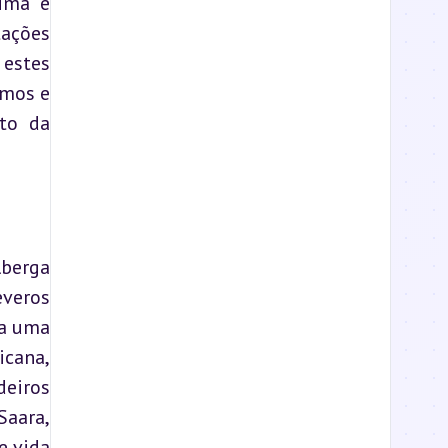
ima e 
ções 
estes 
mos e 
o da 
berga 
veros 
a uma 
cana, 
eiros 
aara, 
 vida 