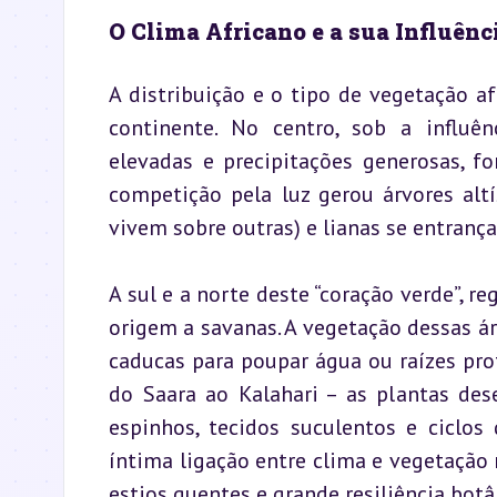
O Clima Africano e a sua Influênc
A distribuição e o tipo de vegetação af
continente. No centro, sob a influê
elevadas e precipitações generosas, fo
competição pela luz gerou árvores altí
vivem sobre outras) e lianas se entran
A sul e a norte deste “coração verde”, r
origem a savanas. A vegetação dessas áre
caducas para poupar água ou raízes prof
do Saara ao Kalahari – as plantas des
espinhos, tecidos suculentos e ciclos
íntima ligação entre clima e vegetação
estios quentes e grande resiliência botâ