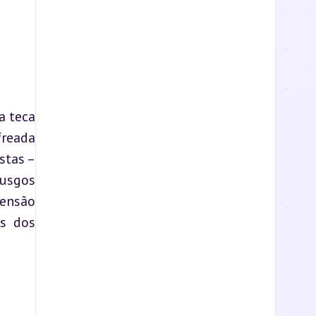
 teca 
reada 
tas – 
sgos 
ensão 
s dos 