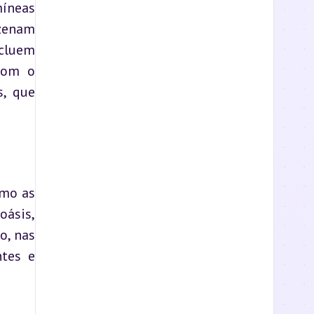
íneas 
zenam 
cluem 
com o 
, que 
mo as 
ásis, 
, nas 
tes e 