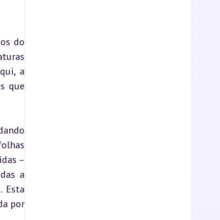
os do 
turas 
ui, a 
s que 
dando 
olhas 
das – 
das a 
 Esta 
a por 