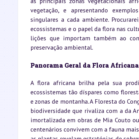
as principais zonas vegetacionais afr
vegetação, e apresentando exemplos
singulares a cada ambiente. Procurare
ecossistemas e o papel da flora nas cult
lições que importam também ao con
preservação ambiental.
Panorama Geral da Flora Africana
A flora africana brilha pela sua pro
ecossistemas tão díspares como floresta
e zonas de montanha. A Floresta do Cong
biodiversidade que rivaliza com a da A
imortalizada em obras de Mia Couto ou
centenários convivem com a fauna mais 
as plantas revelam estratégias de sobrev