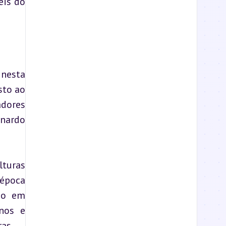
is do 
nesta 
to ao 
dores 
nardo 
turas 
época 
ão em 
os e 
as.