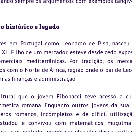
tando sempre os argumentos com exemplos tangíve
o histórico e legado
zes em Portugal como Leonardo de Pisa, nasceu 
o XII. Filho de um mercador, esteve desde cedo expos
erciais mediterrânicas. Por tradição, os merca
s com o Norte de África, região onde o pai de Leo
 as finanças e administração.
ltural que o jovem Fibonacci teve acesso a cul
itmética romana. Enquanto outros jovens da sua 
os romanos, incompletos e de difícil utilizaç
 estudou e convivou com matemáticos muçulman
icas e os métodos numéricos elevados dessas cultur