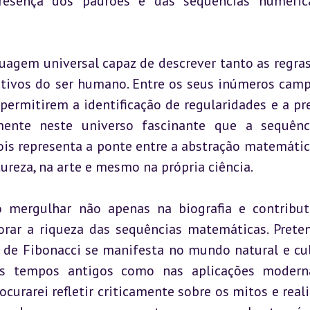
resença dos padrões e das sequências numéric
uagem universal capaz de descrever tanto as regras
ativos do ser humano. Entre os seus inúmeros campo
ermitirem a identificação de regularidades e a pre
ente neste universo fascinante que a sequênci
ois representa a ponte entre a abstração matemática
reza, na arte e mesmo na própria ciência.
 mergulhar não apenas na biografia e contribut
ar a riqueza das sequências matemáticas. Preten
de Fibonacci se manifesta no mundo natural e cult
os tempos antigos como nas aplicações moderna
ocurarei refletir criticamente sobre os mitos e reali