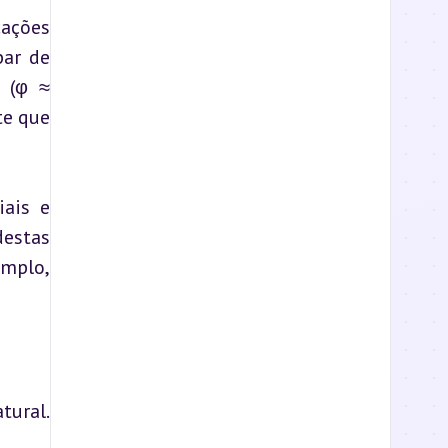
ações 
ar de 
(φ ≈ 
e que 
ais e 
estas 
mplo, 
ural. 