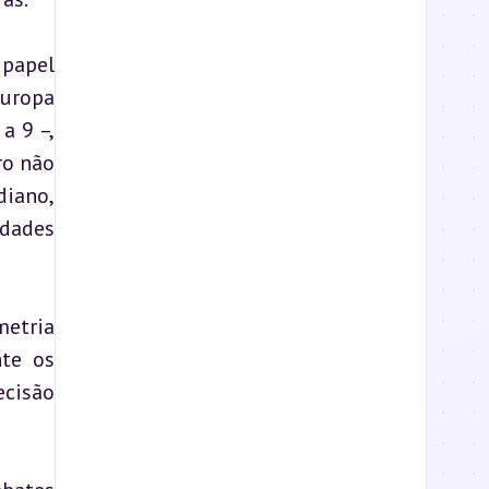
papel 
uropa 
 9 –, 
o não 
iano, 
dades 
etria 
te os 
cisão 