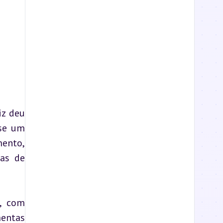
z deu 
se um 
ento, 
as de 
, com 
entas 