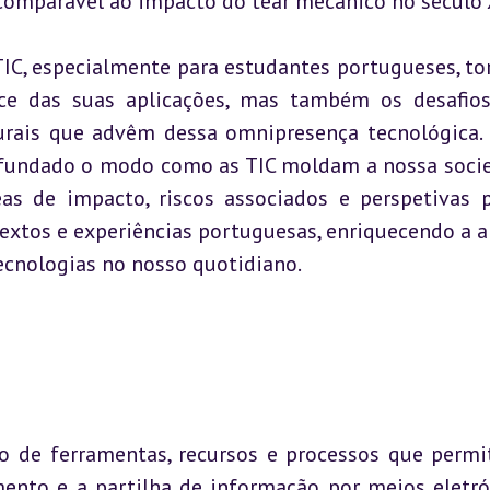
, comparável ao impacto do tear mecânico no século 
IC, especialmente para estudantes portugueses, tor
ce das suas aplicações, mas também os desafios
turais que advêm dessa omnipresença tecnológica. 
ofundado o modo como as TIC moldam a nossa socie
eas de impacto, riscos associados e perspetivas p
extos e experiências portuguesas, enriquecendo a an
ecnologias no nosso quotidiano.
to de ferramentas, recursos e processos que permi
ento e a partilha de informação por meios eletrón