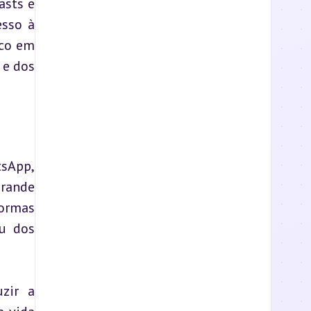
sts e 
sso à 
co em 
e dos 
sApp, 
rande 
ormas 
u dos 
ir a 