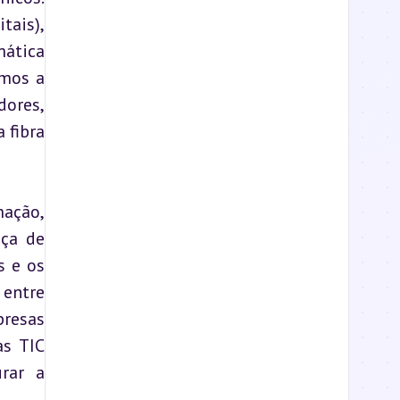
ais), 
ática 
mos a 
res, 
fibra 
ação, 
ça de 
 e os 
entre 
esas 
s TIC 
ar a 