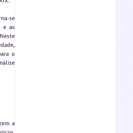
XIX.
na-se 
 e as 
Neste 
dade, 
ara o 
álise 
tem a 
icos. 