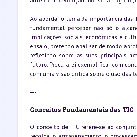
autêntica “revolução industrial digital”
Ao abordar o tema da importância das T
fundamental perceber não só o alcan
implicações sociais, económicas e cul
ensaio, pretendo analisar de modo apr
refletindo sobre as suas principais ár
futuro. Procurarei exemplificar com cont
com uma visão crítica sobre o uso das t
---
Conceitos Fundamentais das TIC
O conceito de TIC refere-se ao conjun
recolha, o armazenamento, o processam