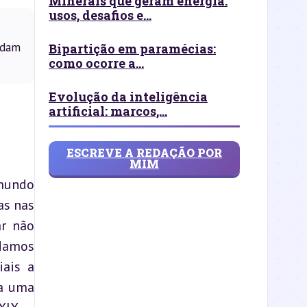
Minerais que geram energia:
usos, desafios e...
ldam
Bipartição em paramécias:
como ocorre a...
Evolução da inteligência
artificial: marcos,...
ESCREVE A REDAÇÃO POR
MIM
mundo 
s nas 
r não 
damos 
ais a 
a uma 