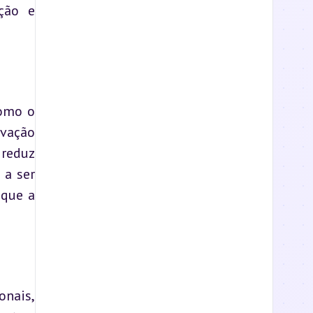
ção e 
omo o 
vação 
reduz 
a ser 
que a 
nais, 