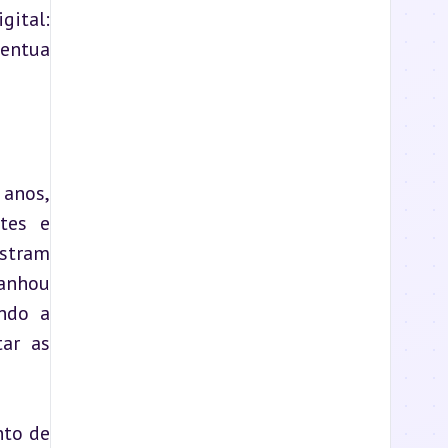
gital: 
entua 
anos, 
tes e 
stram 
anhou 
ndo a 
ar as 
to de 