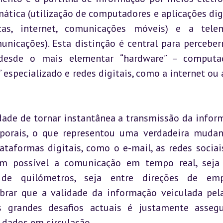
tica (utilização de computadores e aplicações digit
cas, internet, comunicações móveis) e a telem
unicações). Esta distinção é central para perceber
desde o mais elementar “hardware” – computado
especializado e redes digitais, como a internet ou a 
dade de tornar instantânea a transmissão da inform
mporais, o que representou uma verdadeira mudan
ataformas digitais, como o e-mail, as redes sociais
am possível a comunicação em tempo real, seja 
 de quilómetros, seja entre direções de empr
rar que a validade da informação veiculada pela
grandes desafios actuais é justamente assegur
s dados em circulação.