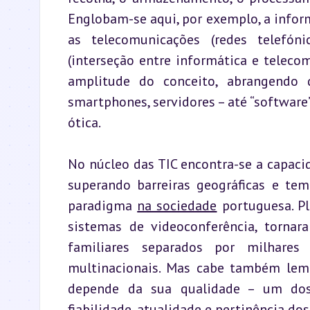
Englobam-se aqui, por exemplo, a informá
as telecomunicações (redes telefóni
(interseção entre informática e telecom
amplitude do conceito, abrangendo 
smartphones, servidores – até “software” 
ótica.
No núcleo das TIC encontra-se a capaci
superando barreiras geográficas e te
paradigma 
na sociedade
 portuguesa. Pl
sistemas de videoconferência, tornar
familiares separados por milhares
multinacionais. Mas cabe também lemb
depende da sua qualidade – um dos 
fiabilidade, atualidade e pertinência do