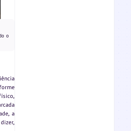
do o
ência 
forme 
sico, 
rcada 
de, a 
izer, 