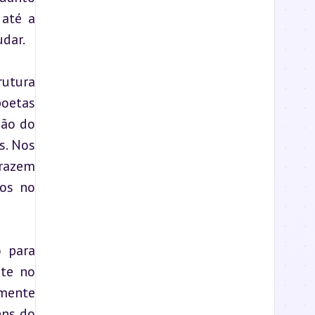
até a 
udar.
utura 
oetas 
ão do 
. Nos 
razem 
os no 
 para 
te no 
mente 
ns do 