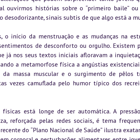
l ouvirmos histórias sobre o “primeiro baile” ou 
o desodorizante, sinais subtis de que algo está a m
s, o início da menstruação e as mudanças na estr
entimentos de desconforto ou orgulho. Existem p
 já nos seus textos iniciais afloravam a inquietaç
ando a metamorfose física a angústias existenciais
o da massa muscular e o surgimento de pêlos t
as vezes camuflada pelo humor típico dos recrei
físicas está longe de ser automática. A pressão
za, reforçada pelas redes sociais, é tema frequen
recente do “Plano Nacional de Saúde” ilustra exata
em corporal e perturbações alimentares entre jove