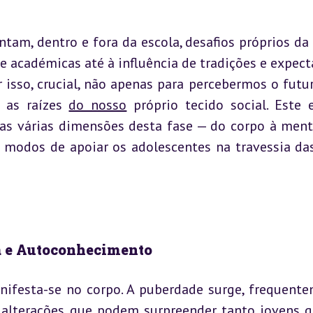
tam, dentro e fora da escola, desafios próprios da 
e académicas até à influência de tradições e expecta
r isso, crucial, não apenas para percebermos o futur
 as raízes 
do nosso
 próprio tecido social. Este e
 as várias dimensões desta fase — do corpo à mente
re modos de apoiar os adolescentes na travessia das
a e Autoconhecimento
ifesta-se no corpo. A puberdade surge, frequente
 alterações que podem surpreender tanto jovens q