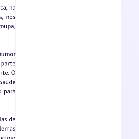
a, na 
, nos 
oupa, 
humor 
parte 
te. O 
risco de ansiedade, isolamento ou depressão é real; os dados das equipas técnicas de Saúde 
 para 
as de 
lemas 
cínio 