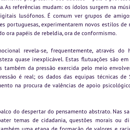
a. As referências mudam: os ídolos surgem na músic
digitais lusófonos. É comum ver grupos de amigos
des portuguesas, experimentarem novos estilos de r
 ora papéis de rebeldia, ora de conformismo.
ional revela-se, frequentemente, através do 
isteza quase inexplicável. Estas flutuações são em 
s também da pressão exercida pelo meio envolven
nto na procura de valências de apoio psicológico
palco do despertar do pensamento abstrato. Nas sal
ater temas de cidadania, questões morais ou di
também uma etapa de formação de valores e racio