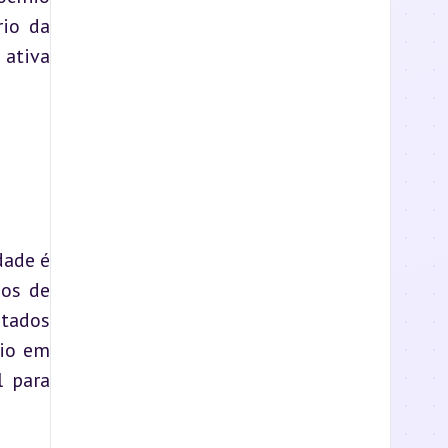
io da 
ativa 
ade é 
os de 
tados 
io em 
 para 