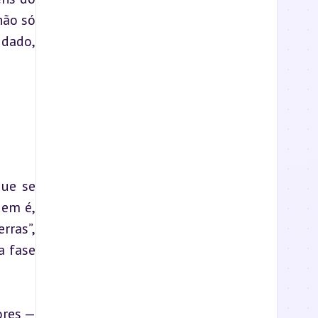
ão só 
dado, 
ue se 
em é, 
rras”, 
 fase 
res — 