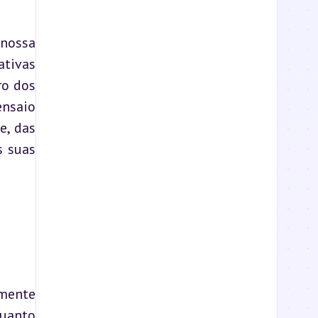
nossa 
tivas 
o dos 
nsaio 
, das 
 suas 
mente 
uanto 