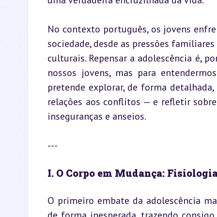
uma verdadeira encruzilhada da vida.
No contexto português, os jovens enfren
sociedade, desde as pressões familiares 
culturais. Repensar a adolescência é, po
nossos jovens, mas para entendermos
pretende explorar, de forma detalhada,
relações aos conflitos — e refletir sob
inseguranças e anseios.
---
I. O Corpo em Mudança: Fisiologi
O primeiro embate da adolescência man
de forma inesperada, trazendo consigo