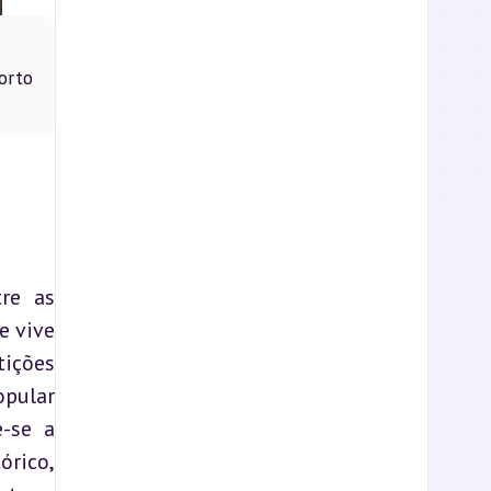
orto
re as 
 vive 
ições 
pular 
-se a 
rico, 