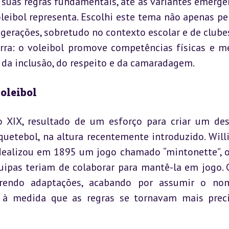
 suas regras fundamentais, até às variantes emergen
leibol representa. Escolhi este tema não apenas pel
gerações, sobretudo no contexto escolar e de clubes
ra: o voleibol promove competências físicas e me
s da inclusão, do respeito e da camaradagem.
oleibol
o XIX, resultado de um esforço para criar um des
uetebol, na altura recentemente introduzido. Willi
idealizou em 1895 um jogo chamado “mintonette”, o
uipas teriam de colaborar para mantê-la em jogo. 
frendo adaptações, acabando por assumir o nom
"), à medida que as regras se tornavam mais preci