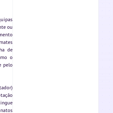
uipas 
te ou 
mento 
mates 
ha de 
omo o 
 pelo 
ador) 
tação 
ingue 
natos 