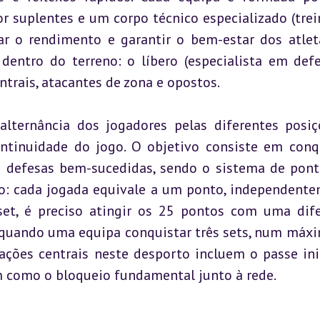
 suplentes e um corpo técnico especializado (trein
ar o rendimento e garantir o bem-estar dos atleta
entro do terreno: o líbero (especialista em defes
ntrais, atacantes de zona e opostos.
lternância dos jogadores pelas diferentes posiçõ
ontinuidade do jogo. O objetivo consiste em conqu
u defesas bem-sucedidas, sendo o sistema de pont
ado: cada jogada equivale a um ponto, independente
et, é preciso atingir os 25 pontos com uma dife
 quando uma equipa conquistar três sets, num máxi
ações centrais neste desporto incluem o passe inici
m como o bloqueio fundamental junto à rede.