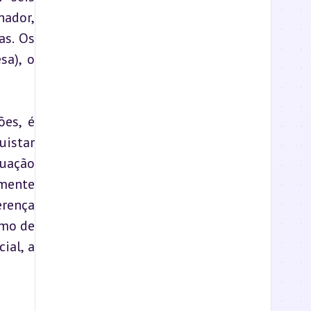
ador, 
s. Os 
a), o 
es, é 
istar 
uação 
mente 
rença 
mo de 
al, a 