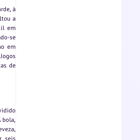
de, à 
tou a 
il em 
do-se 
mo em 
Jogos 
as de 
idido 
bola, 
veza, 
 seis 