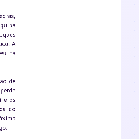
gras, 
quipa 
oques 
co. A 
sulta 
ão de 
perda 
 e os 
os do 
áxima 
go.