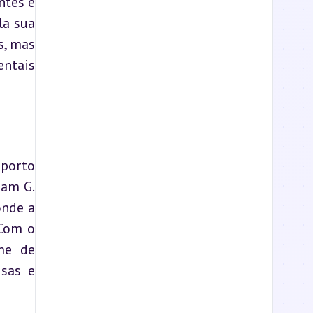
tes e 
a sua 
, mas 
ntais 
porto 
am G. 
nde a 
Com o 
e de 
sas e 