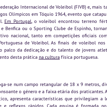
ederação Internacional de Voleibol (FIVB) e, mais tar
ogos Olímpicos em Tóquio 1964, evento que catapul
. 
Em Portugal
, o voleibol encontrou terreno fért
 e Benfica ou o Sporting Clube de Espinho, tornan
tivo nacional, tanto em competições oficiais co
rtuguesa de Voleibol. As finais de voleibol nos 
o palco da dedicação e do talento de jovens atlet
ento desta prática 
na cultura
 física portuguesa.
joga-se num campo retangular de 18 x 9 metros, div
nsoante o género e a faixa etária dos praticantes. A 
co, apresenta características que privilegiam a le
e e reflexos rápidos. Cada equipa é formada por