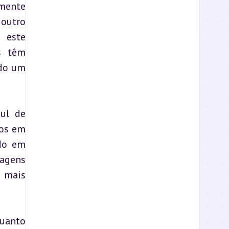
mente 
outro 
 este 
s têm 
do um 
ul de 
os em 
do em 
agens 
 mais 
uanto 