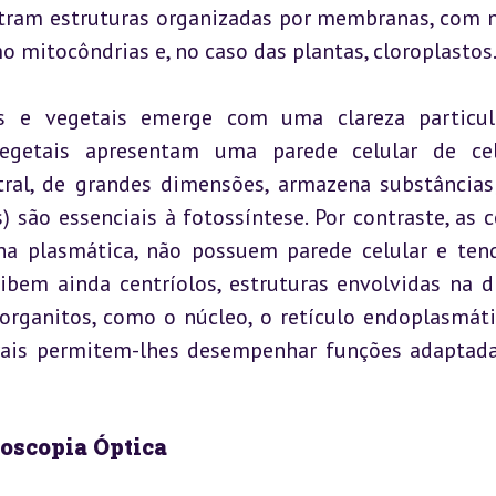
tram estruturas organizadas por membranas, com n
o mitocôndrias e, no caso das plantas, cloroplastos
is e vegetais emerge com uma clareza particul
 vegetais apresentam uma parede celular de cel
tral, de grandes dimensões, armazena substâncias;
são essenciais à fotossíntese. Por contraste, as cé
a plasmática, não possuem parede celular e ten
bem ainda centríolos, estruturas envolvidas na di
organitos, como o núcleo, o retículo endoplasmátic
rais permitem-lhes desempenhar funções adaptada
roscopia Óptica