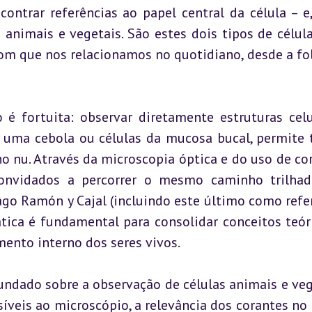
ntrar referências ao papel central da célula – e,
s animais e vegetais. São estes dois tipos de célula
m que nos relacionamos no quotidiano, desde a fol
é fortuita: observar diretamente estruturas celul
ma cebola ou células da mucosa bucal, permite t
lho nu. Através da microscopia óptica e do uso de cor
convidados a percorrer o mesmo caminho trilhad
go Ramón y Cajal (incluindo este último como refer
ática é fundamental para consolidar conceitos teóri
ento interno dos seres vivos.
ndado sobre a observação de células animais e vege
síveis ao microscópio, a relevância dos corantes no r