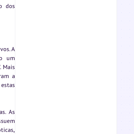
o dos 
os. A 
o um 
 Mais 
ram a 
estas 
s. As 
ssuem 
icas, 