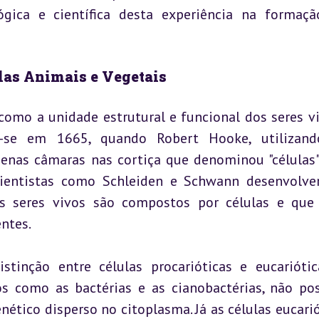
gica e científica desta experiência na formaçã
las Animais e Vegetais
 como a unidade estrutural e funcional dos seres viv
ia-se em 1665, quando Robert Hooke, utilizand
enas câmaras nas cortiça que denominou "células".
cientistas como Schleiden e Schwann desenvolve
os seres vivos são compostos por células e que 
entes.
inção entre células procarióticas e eucariótica
mos como as bactérias e as cianobactérias, não po
nético disperso no citoplasma. Já as células eucariót