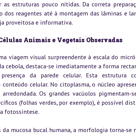
 as estruturas pouco nítidas. Da correta preparaç
o dos reagentes até à montagem das lâminas e lam
ja proveitosa e informativa.
 Células Animais e Vegetais Observadas
ma viagem visual surpreendente à escala do micrón
da cebola, destaca-se imediatamente a forma rectan
 presença da parede celular. Esta estrutura co
 conteúdo celular. No citoplasma, o núcleo apresen
arredondada. Os grandes vacúolos pigmentam-s
ficos (folhas verdes, por exemplo), é possível disti
a fotossíntese.
as da mucosa bucal humana, a morfologia torna-se 