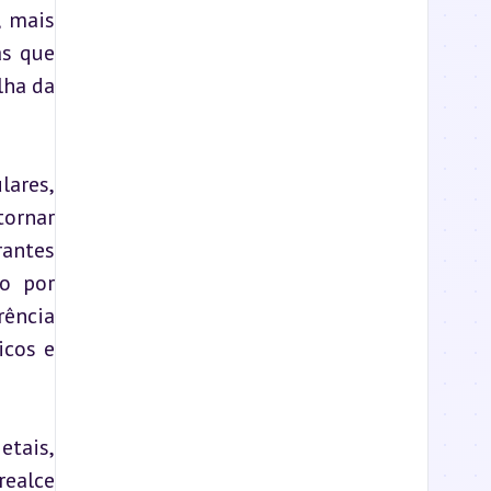
 mais 
s que 
ha da 
ares, 
ornar 
antes 
o por 
ência 
cos e 
tais, 
ealce 