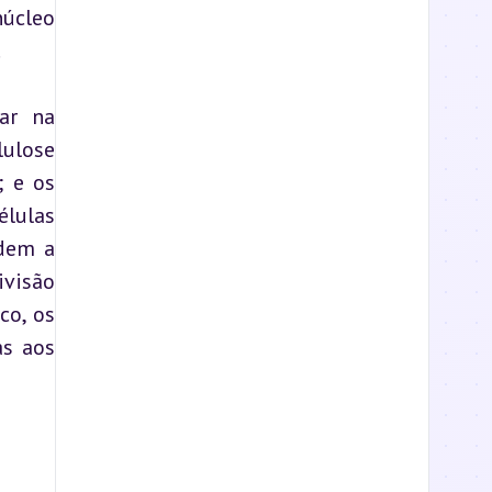
úcleo 
.
ar na 
ulose 
 e os 
lulas 
dem a 
visão 
o, os 
s aos 