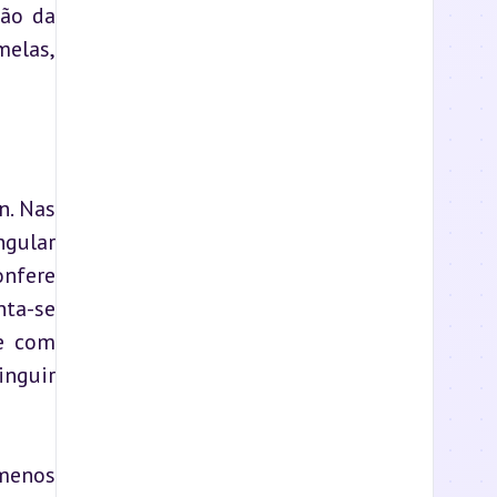
ão da 
elas, 
. Nas 
gular 
nfere 
ta-se 
e com 
nguir 
menos 