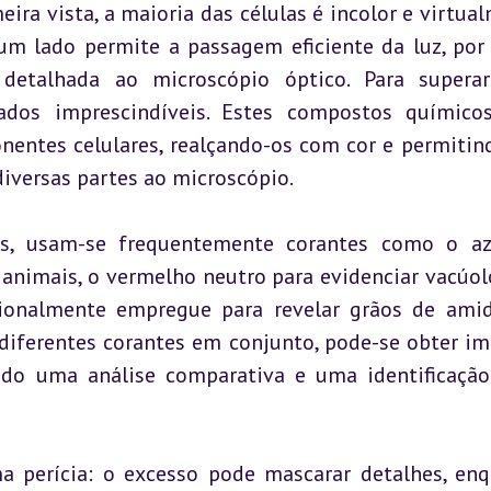
ira vista, a maioria das células é incolor e virtual
r um lado permite a passagem eficiente da luz, por 
 detalhada ao microscópio óptico. Para superar
iados imprescindíveis. Estes compostos químico
onentes celulares, realçando-os com cor e permitin
diversas partes ao microscópio.
es, usam-se frequentemente corantes como o az
 animais, o vermelho neutro para evidenciar vacúol
icionalmente empregue para revelar grãos de ami
 diferentes corantes em conjunto, pode-se obter im
tando uma análise comparativa e uma identificação
a perícia: o excesso pode mascarar detalhes, enq