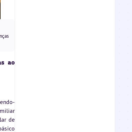
nças
s ao 
tendo-
iliar 
ar de 
ásico 