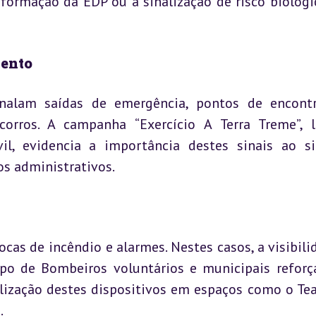
sformação da EDP ou a sinalização de risco biológi
mento
nalam saídas de emergência, pontos de encontr
corros. A campanha “Exercício A Terra Treme”, l
l, evidencia a importância destes sinais ao si
os administrativos.
ocas de incêndio e alarmes. Nestes casos, a visibilid
orpo de Bombeiros voluntários e municipais reforç
ização destes dispositivos em espaços como o Teat
.