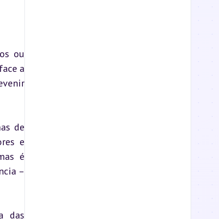
os ou 
ace a 
venir 
as de 
res e 
mas é 
cia – 
a das 