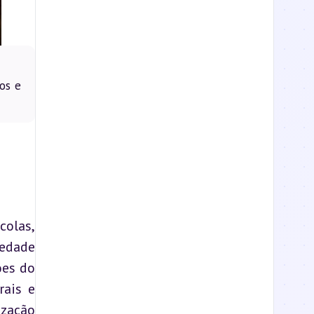
os e
olas, 
edade 
es do 
ais e 
zação 