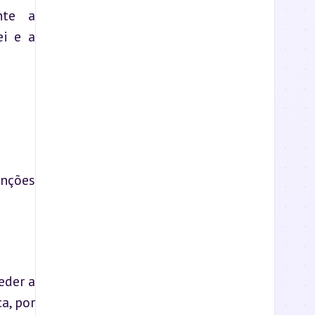
te a 
i e a 
nções 
der a 
, por 