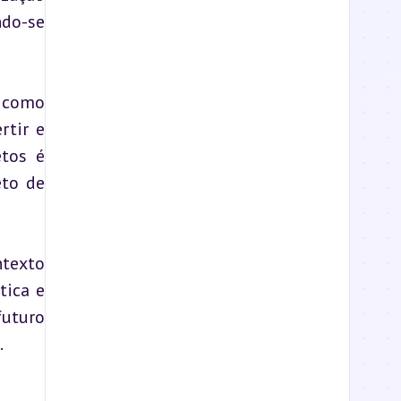
do-se 
 como 
tir e 
tos é 
to de 
texto 
ica e 
uturo 
.