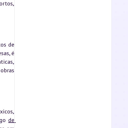
rtos, 
os de 
as, é 
icas, 
obras 
icos, 
igo 
de 