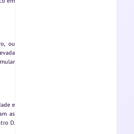
co em 
o, ou 
evada 
mular 
ade e 
am as 
ro D. 