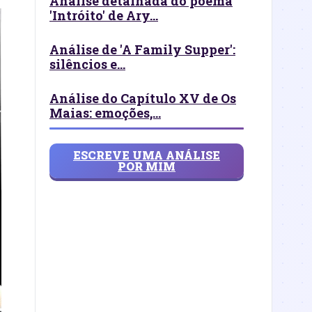
Análise detalhada do poema
'Intróito' de Ary...
Análise de 'A Family Supper':
silêncios e...
Análise do Capítulo XV de Os
Maias: emoções,...
ESCREVE UMA ANÁLISE
POR MIM