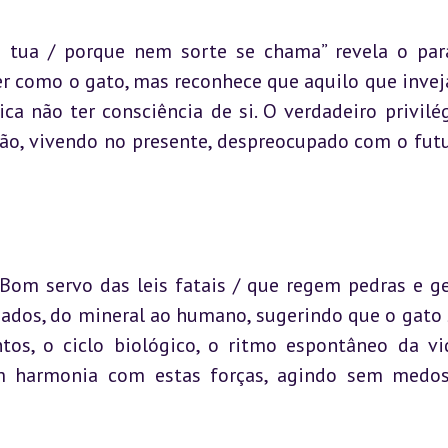
 é tua / porque nem sorte se chama” revela o par
ser como o gato, mas reconhece que aquilo que invej
ca não ter consciência de si. O verdadeiro privilég
ção, vivendo no presente, despreocupado com o futu
Bom servo das leis fatais / que regem pedras e gen
iados, do mineral ao humano, sugerindo que o gato 
ntos, o ciclo biológico, o ritmo espontâneo da vid
m harmonia com estas forças, agindo sem medo