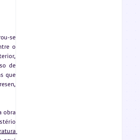
ou-se 
tre o 
rior, 
so de 
s que 
esen, 
 obra 
tério 
ratura 