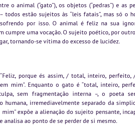
tre o animal (“gato”), os objetos (“pedras”) e as pe
 todos estão sujeitos às “leis fatais”, mas só o 
 sofrendo por isso. O animal é feliz na sua ignor
m cumpre uma vocação. O sujeito poético, por outro 
ar, tornando-se vítima do excesso de lucidez.
eliz, porque és assim, / total, inteiro, perfeito, /
em mim”. Enquanto o gato é “total, inteiro, perfei
ulpa, sem fragmentação interna –, o poeta sen
ção humana, irremediavelmente separado da simplic
 mim” expõe a alienação do sujeito pensante, incap
e analisa ao ponto de se perder de si mesmo.