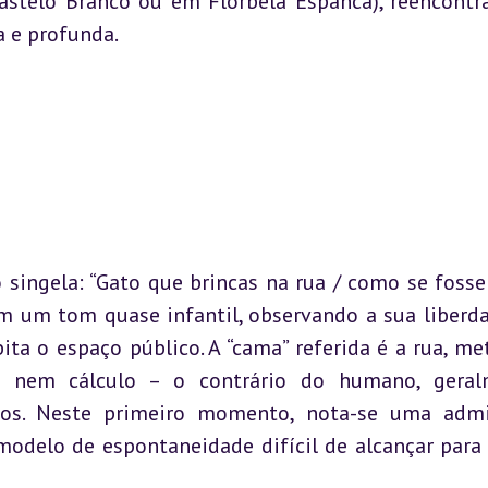
stelo Branco ou em Florbela Espanca), reencontra
 e profunda.
ingela: “Gato que brincas na rua / como se fosse 
om um tom quase infantil, observando a sua liberda
a o espaço público. A “cama” referida é a rua, met
nem cálculo – o contrário do humano, geralm
os. Neste primeiro momento, nota-se uma admi
modelo de espontaneidade difícil de alcançar para