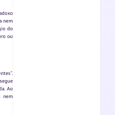
adoxo 
a nem 
io do 
ro ou 
tes”. 
segue 
a. Ao 
s nem 