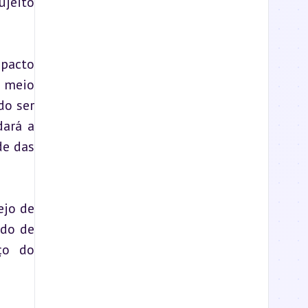
jeito 
acto 
 meio 
o ser 
ará a 
e das 
jo de 
viver de forma espontânea, à imagem do animal, e a inevitável angústia de quem é dotado de 
ço do 