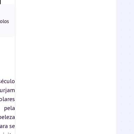
olos
éculo 
urjam 
lares 
 pela 
eleza 
ra se 