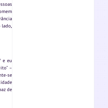
ssoas 
homem 
ância 
lado, 
 e eu 
to” – 
te-se 
idade 
az de 