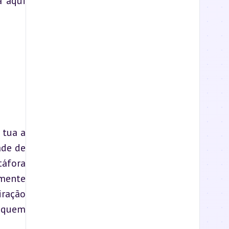
 aqui 
tua a 
de de 
áfora 
ente 
ração 
 quem 