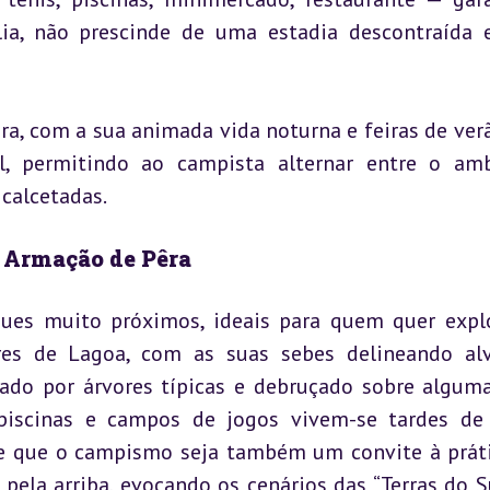
ia, não prescinde de uma estadia descontraída 
a, com a sua animada vida noturna e feiras de verão
l, permitindo ao campista alternar entre o amb
 calcetadas.
 Armação de Pêra
ques muito próximos, ideais para quem quer explo
res de Lagoa, com as suas sebes delineando alv
eado por árvores típicas e debruçado sobre alguma
piscinas e campos de jogos vivem-se tardes de l
e que o campismo seja também um convite à práti
ela arriba, evocando os cenários das “Terras do Sul