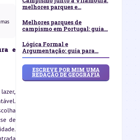
Campismo junto a Vilamoura:
melhores parques e...
umas
Melhores parques de
campismo em Portugal: guia...
Lógica Formal e
ra e 
Argumentação: guia para...
ESCREVE POR MIM UMA
REDAÇÃO DE GEOGRAFIA
azer, 
ável. 
colha 
se de 
dade. 
trada 