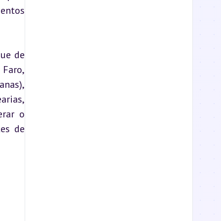
entos 
ue de 
Faro, 
nas), 
rias, 
rar o 
s de 