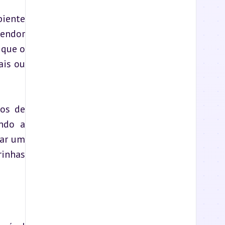
iente 
endor 
que o 
is ou 
os de 
ndo a 
ar um 
inhas 