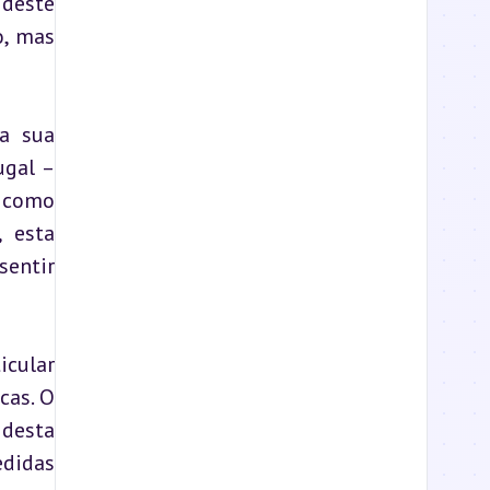
deste 
, mas 
a sua 
gal – 
 como 
 esta 
entir 
cular 
as. O 
desta 
didas 