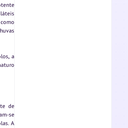
tente 
áteis 
 como 
huvas 
os, a 
aturo 
te de 
m-se 
as. A 