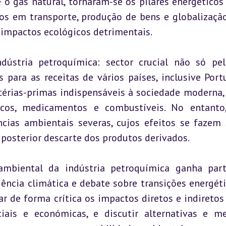
 o gás natural, tornaram-se os pilares energéticos 
s em transporte, produção de bens e globalização
mpactos ecológicos detrimentais.
ústria petroquímica: sector crucial não só pel
para as receitas de vários países, inclusive Portu
rias-primas indispensáveis à sociedade moderna,
téticos, medicamentos e combustíveis. No entanto,
cias ambientais severas, cujos efeitos se fazem s
 posterior descarte dos produtos derivados.
mbiental da indústria petroquímica ganha parti
ncia climática e debate sobre transições energétic
r de forma crítica os impactos diretos e indiretos 
ociais e económicas, e discutir alternativas e me