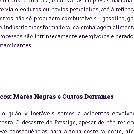
 da costa africana, onde várias empresas nacionai
e via oleodutos ou navios petroleiros, até à refinaç
ntros não só produzem combustíveis – gasolina, gas
indústria transformadora, da embalagem alimenta
ocessos são intrinsecamente energívoros e gerador
ntaminantes.
cos: Marés Negras e Outros Derrames
a o quão vulneráveis somos a acidentes envolve
osta. O desastre do Prestige, apesar de não ter oco
ve consequências para a zona costeira norte, afe