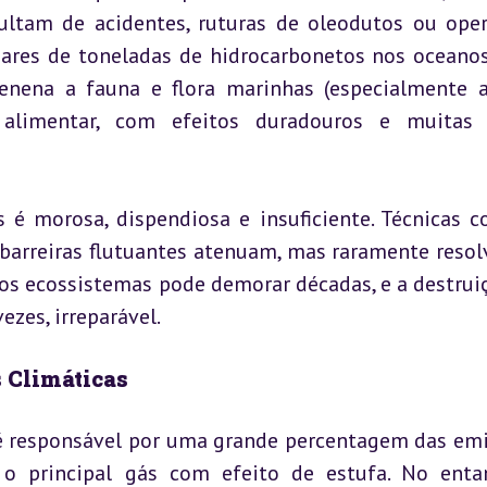
ultam de acidentes, ruturas de oleodutos ou oper
hares de toneladas de hidrocarbonetos nos oceanos.
venena a fauna e flora marinhas (especialmente a
alimentar, com efeitos duradouros e muitas v
 é morosa, dispendiosa e insuficiente. Técnicas c
 barreiras flutuantes atenuam, mas raramente resol
os ecossistemas pode demorar décadas, e a destruiç
ezes, irreparável.
s Climáticas
é responsável por uma grande percentagem das emi
 o principal gás com efeito de estufa. No entan