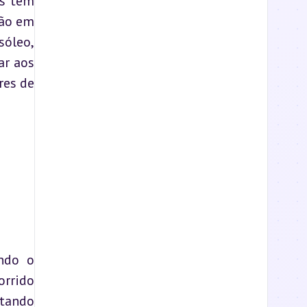
s têm 
ão em 
óleo, 
r aos 
es de 
ndo o 
rrido 
tando 