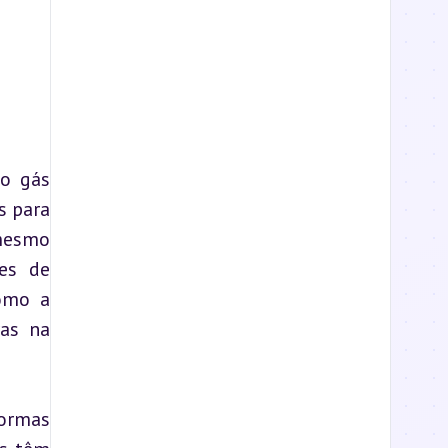
o gás 
 para 
mesmo 
s de 
omo a 
as na 
ormas 