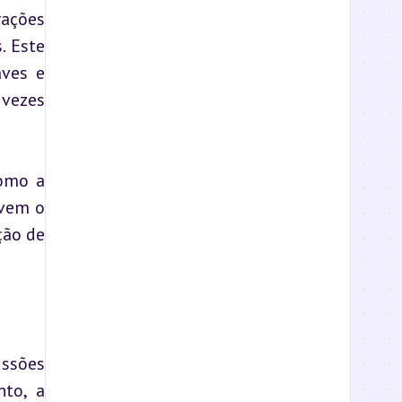
ações 
 Este 
ves e 
ezes 
omo a 
vem o 
ão de 
ssões 
to, a 