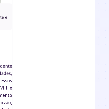
te e
dente 
ades, 
essos 
III e 
ento 
vão, 