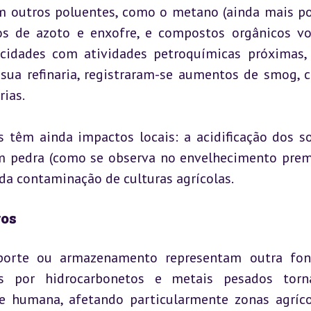
m outros poluentes, como o metano (ainda mais po
s de azoto e enxofre, e compostos orgânicos vol
cidades com atividades petroquímicas próximas,
ua refinaria, registraram-se aumentos de smog, c
rias.
têm ainda impactos locais: a acidificação dos sol
m pedra (como se observa no envelhecimento prem
 da contaminação de culturas agrícolas.
ros
porte ou armazenamento representam outra fon
os por hidrocarbonetos e metais pesados torna
 humana, afetando particularmente zonas agrícol