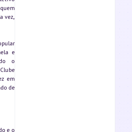
 quem 
 vez, 
pular 
ela e 
do o 
Clube 
ez em 
do de 
o e o 