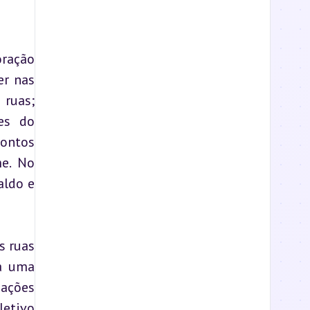
ração 
r nas 
ruas; 
es do 
ontos 
e. No 
ldo e 
 ruas 
a uma 
ações 
etivo 