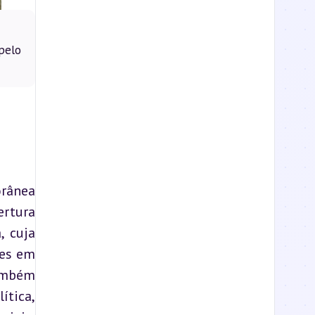
pelo
rânea 
rtura 
 cuja 
es em 
ambém 
tica, 