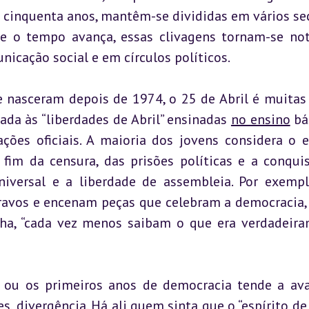
 cinquenta anos, mantêm-se divididas em vários sec
 o tempo avança, essas clivagens tornam-se notó
icação social e em círculos políticos.
ue nasceram depois de 1974, o 25 de Abril é muitas 
ada às “liberdades de Abril” ensinadas 
no ensino
 bá
ões oficiais. A maioria dos jovens considera o e
fim da censura, das prisões políticas e a conquis
iversal e a liberdade de assembleia. Por exempl
ravos e encenam peças que celebram a democracia, 
ha, “cada vez menos saibam o que era verdadeira
ou os primeiros anos de democracia tende a aval
, divergência. Há ali quem sinta que o “espírito de A