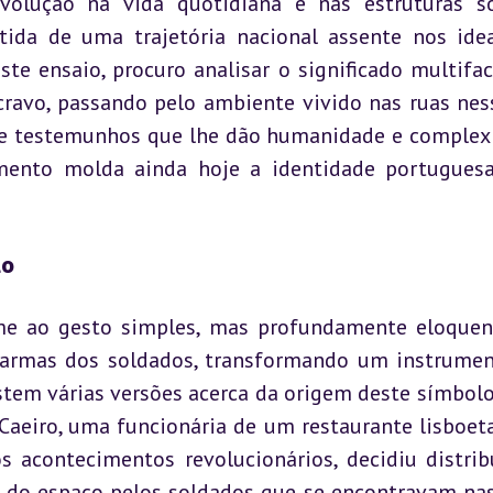
olução na vida quotidiana e nas estruturas soc
este ensaio, procuro analisar o significado multifac
cravo, passando pelo ambiente vivido nas ruas ness
s e testemunhos que lhe dão humanidade e complexi
mento molda ainda hoje a identidade portuguesa
ão
e ao gesto simples, mas profundamente eloquent
 armas dos soldados, transformando um instrumen
stem várias versões acerca da origem deste símbolo
aeiro, uma funcionária de um restaurante lisboeta,
 acontecimentos revolucionários, decidiu distribu
 do espaço pelos soldados que se encontravam nas 