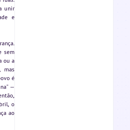
 unir 
de e 
ança. 
e sem 
 ou a 
, mas 
ovo é 
na” — 
ntão, 
il, o 
ça ao 