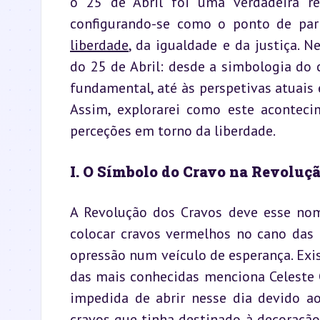
o 25 de Abril foi uma verdadeira rev
liberdade
, da igualdade e da justiça. N
do 25 de Abril: desde a simbologia do 
fundamental, até às perspetivas atuai
Assim, explorarei como este aconteci
perceções em torno da liberdade.
I. O Símbolo do Cravo na Revoluç
A Revolução dos Cravos deve esse nom
colocar cravos vermelhos no cano das
opressão num veículo de esperança. Exi
das mais conhecidas menciona Celeste C
impedida de abrir nesse dia devido aos
cravos que tinha destinado à decoração