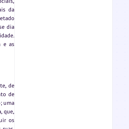
iais, 
configurando-se como o ponto de partida de uma trajetória nacional assente nos ideais da 
etado 
e dia 
dade. 
 e as 
e, de 
to de 
; uma 
 que, 
ir os 
ruas. 