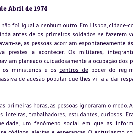
de Abril de 1974
não foi igual a nenhum outro. Em Lisboa, cidade-co
ainda antes de os primeiros soldados se fazerem ve
icavam-se, as pessoas acorriam espontaneamente às 
a prestes a acontecer. Os militares, integrant
haviam planeado cuidadosamente a ocupação dos p
, os ministérios e os 
centros de
 poder do regim
ssiva de adesão popular que lhes viria a dar respa
 as primeiras horas, as pessoas ignoraram o medo. As
 inteiras, trabalhadores, estudantes, curiosos. Er
neidade, um fenómeno social em que as inform
e códigos, alertas e esperanças. O entusiasmo col