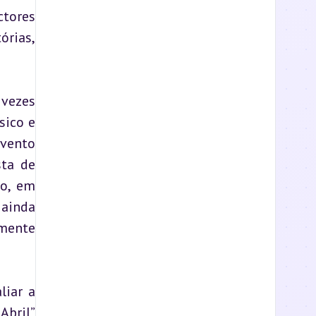
tores 
rias, 
vezes 
sico e 
vento 
ta de 
o, em 
ainda 
mente 
iar a 
bril” 