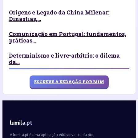
Origens e Legado da China Milenar:
Dinastias,...
Comunicação em Portugal: fundamentos,
práticas...
Determinismo e livre-arbítrio: o dilema
da...
ESCREVE A REDAÇÃO POR MIM
lumila.pt
A lumila.pt é uma aplicação educativa criada por