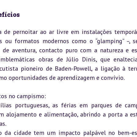
efícios
de pernoitar ao ar livre em instalações temporár
as ou formatos modernos como o “glamping” –, s
 de aventura, contacto puro com a natureza e esp
mblemáticas obras de Júlio Dinis, que enalteci
utista pioneiro de Baden-Powell, a ligação à terr
como oportunidades de aprendizagem e convívio.
os no campismo:  

ílias portuguesas, as férias em parques de cam
 alojamento e alimentação, abrindo a porta a est
s.

co da cidade tem um impacto palpável no bem-est