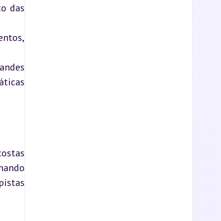
o das 
tos, 
ndes 
ticas 
ostas 
nando 
istas 