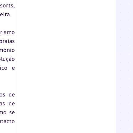
orts, 
eira.
rismo 
raias 
mónio 
lução 
co e 
os de 
as de 
mo se 
tacto 