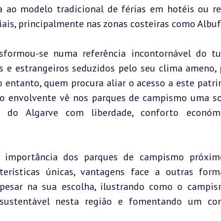
a ao modelo tradicional de férias em hotéis ou res
iais, principalmente nas zonas costeiras como Albuf
ransformou-se numa referência incontornável do tu
s e estrangeiros seduzidos pelo seu clima ameno, p
o entanto, quem procura aliar o acesso a este patri
o envolvente vê nos parques de campismo uma so
a do Algarve com liberdade, conforto económi
te importância dos parques de campismo próxim
cterísticas únicas, vantagens face a outras form
pesar na sua escolha, ilustrando como o campis
sustentável nesta região e fomentando um con