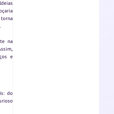
deias 
çaria 
torna 
.
te na 
ssim, 
ços e 
s: do 
rioso 