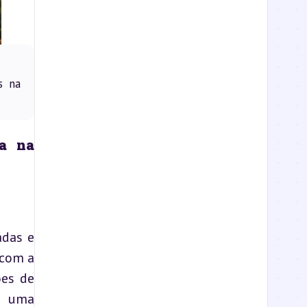
s na
a na 
das e 
com a 
es de 
 uma 