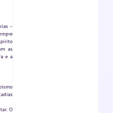
ias – 
empre 
írito 
am as 
a e a 
pismo 
adias 
ar. O 