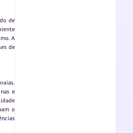
do de 
iente 
mo. A 
es de 
aias. 
nas e 
idade 
mam o 
ncias 