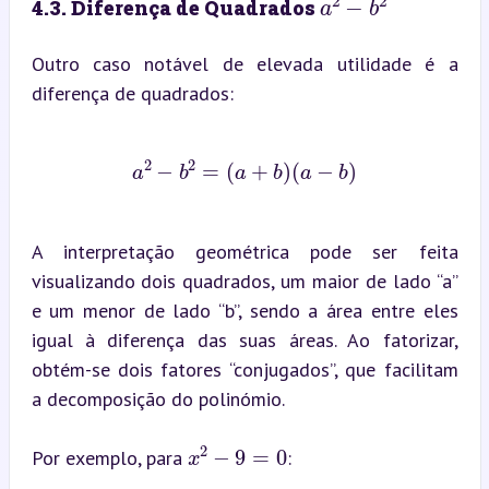
4.3. Diferença de Quadrados 
Outro caso notável de elevada utilidade é a 
diferença de quadrados:
a
2
−
b
2
=
(
a
+
b
)
(
a
−
b
)
A interpretação geométrica pode ser feita 
visualizando dois quadrados, um maior de lado “a” 
e um menor de lado “b”, sendo a área entre eles 
igual à diferença das suas áreas. Ao fatorizar, 
obtém-se dois fatores “conjugados”, que facilitam 
a decomposição do polinómio.
x
2
−
9
=
0
Por exemplo, para 
: