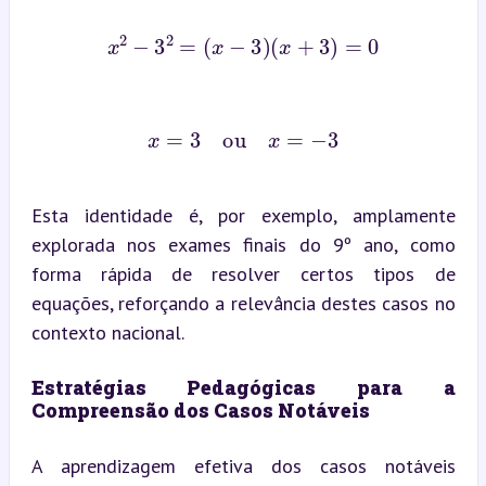
x
2
−
3
2
=
(
x
−
3
)
(
x
+
3
)
=
0
x
=
3
ou
x
=
−
3
Esta identidade é, por exemplo, amplamente 
explorada nos exames finais do 9º ano, como 
forma rápida de resolver certos tipos de 
equações, reforçando a relevância destes casos no 
contexto nacional.
Estratégias Pedagógicas para a 
Compreensão dos Casos Notáveis
A aprendizagem efetiva dos casos notáveis 