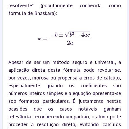
resolvente” (popularmente conhecida como 
fórmula de Bhaskara):
x
=
−
b
±
b
2
−
4
a
c
2
a
Apesar de ser um método seguro e universal, a 
aplicação direta desta fórmula pode revelar-se, 
por vezes, morosa ou propensa a erros de cálculo, 
especialmente quando os coeficientes são 
números inteiros simples e a equação apresenta-se 
sob formatos particulares. É justamente nestas 
ocasiões que os casos notáveis ganham 
relevância: reconhecendo um padrão, o aluno pode 
proceder à resolução direta, evitando cálculos 