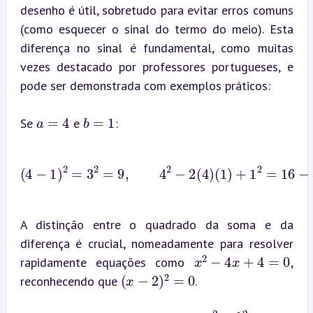
desenho é útil, sobretudo para evitar erros comuns 
(como esquecer o sinal do termo do meio). Esta 
diferença no sinal é fundamental, como muitas 
vezes destacado por professores portugueses, e 
pode ser demonstrada com exemplos práticos:
a
=
4
b
=
1
Se 
 e 
:
(
4
−
1
)
2
=
3
2
=
9
,
4
2
−
2
(
4
)
(
1
)
+
1
2
=
16
−
8
+
1
=
9
A distinção entre o quadrado da soma e da 
diferença é crucial, nomeadamente para resolver 
x
2
−
4
x
+
4
=
0
rapidamente equações como 
, 
(
x
−
2
)
2
=
0
reconhecendo que 
.
a
2
−
b
2