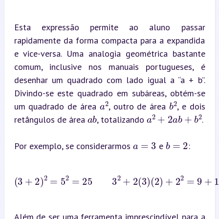
Esta expressão permite ao aluno passar 
rapidamente da forma compacta para a expandida 
e vice-versa. Uma analogia geométrica bastante 
comum, inclusive nos manuais portugueses, é 
desenhar um quadrado com lado igual a “a + b”. 
Divindo-se este quadrado em subáreas, obtém-se 
a
2
b
2
um quadrado de área 
, outro de área 
, e dois 
a
b
a
2
+
2
a
b
+
b
2
retângulos de área 
, totalizando 
.
a
=
3
b
=
2
Por exemplo, se considerarmos 
 e 
:
(
3
(
+
2
2
)
+
)
2
2
=
2
5
=
2
9
=
+
25
12
3
+
4
2
=
+
25
2
(
3
)
Além de ser uma ferramenta imprescindível para a 