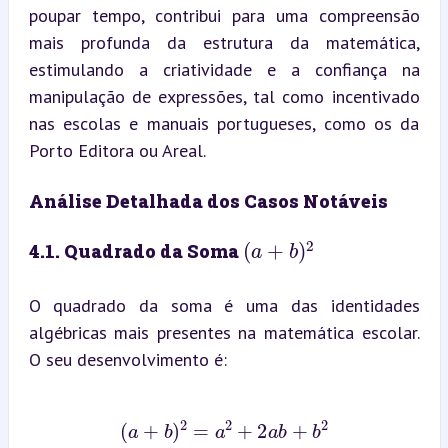
poupar tempo, contribui para uma compreensão 
mais profunda da estrutura da matemática, 
estimulando a criatividade e a confiança na 
manipulação de expressões, tal como incentivado 
nas escolas e manuais portugueses, como os da 
Porto Editora ou Areal.
Análise Detalhada dos Casos Notáveis
(
a
+
b
)
2
4.1. Quadrado da Soma 
O quadrado da soma é uma das identidades 
algébricas mais presentes na matemática escolar. 
O seu desenvolvimento é:
(
a
+
b
)
2
=
a
2
+
2
a
b
+
b
2