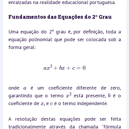
enraizadas na realidade educacional portuguesa.
Fundamentos das Equações do 2º Grau
Uma equação do 2º grau é, por definição, toda a 
equação polinomial que pode ser colocada sob a 
forma geral:
a
x
2
+
b
x
+
c
=
0
a
onde 
 é um coeficiente diferente de zero, 
b
x
2
x
c
garantindo que o termo 
 está presente, 
 é o 
coeficiente de 
, e 
 é o termo independente.
A resolução destas equações pode ser feita 
tradicionalmente através da chamada “fórmula 