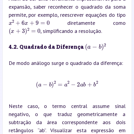
expansão, saber reconhecer o quadrado da soma 
permite, por exemplo, reescrever equações do tipo 
x
2
+
6
x
+
9
=
0
 diretamente como 
(
x
+
3
)
2
=
0
, simplificando a resolução.
(
a
−
b
)
2
4.2. Quadrado da Diferença 
De modo análogo surge o quadrado da diferença:
(
a
−
b
)
2
=
a
2
−
2
a
b
+
b
2
Neste caso, o termo central assume sinal 
negativo, o que traduz geometricamente a 
subtração da área correspondente aos dois 
retângulos “ab”. Visualizar esta expressão em 