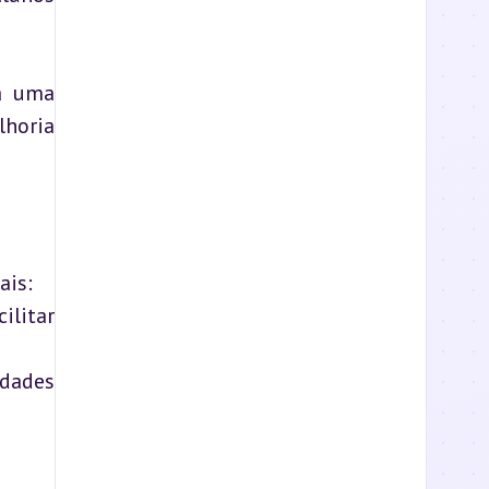
a uma 
horia 
is:

litar 
dades 