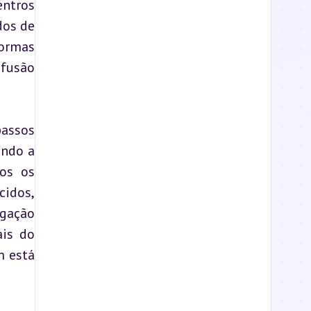
Sendo este um mercado cada vez mais dinâmico e competitivo, tornou-se crucial para os centros 
os de 
ormas 
fusão 
assos 
ndo a 
os os 
idos, 
gação 
is do 
 está 