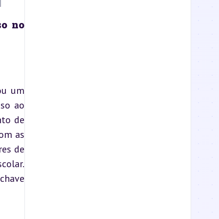
o no 
ou um 
so ao 
to de 
om as 
es de 
olar. 
chave 