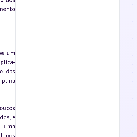
mento 
es um 
plica-
o das 
plina 
oucos 
os, e 
É uma 
lunos 