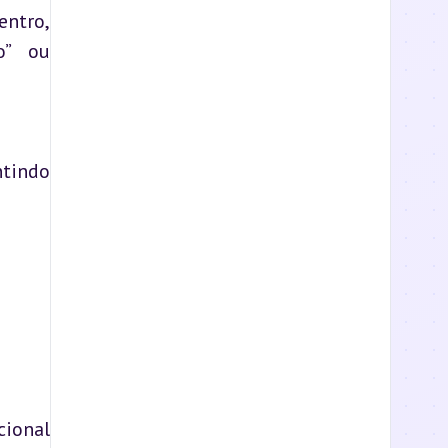
ntro, 
” ou 
tindo 
ional 