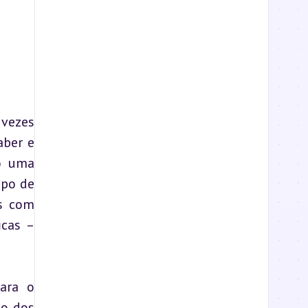
vezes 
ber e 
o uma 
po de 
s com 
cas – 
ara o 
o dos 