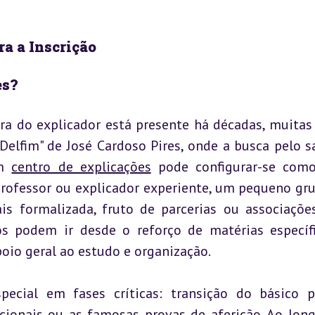
a a Inscrição
es?
ra do explicador está presente há décadas, muitas 
elfim" de José Cardoso Pires, onde a busca pelo sa
m 
centro de explicações
 pode configurar-se com
professor ou explicador experiente, um pequeno gru
is formalizada, fruto de parcerias ou associaçõe
ços podem ir desde o reforço de matérias específi
poio geral ao estudo e organização.
ecial em fases críticas: transição do básico p
cionais ou as famosas provas de aferição. Ao long