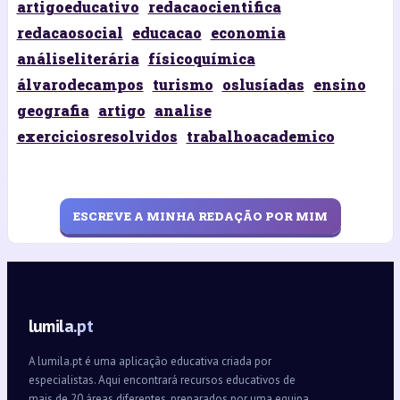
artigoeducativo
redacaocientifica
redacaosocial
educacao
economia
análiseliterária
físicoquímica
álvarodecampos
turismo
oslusíadas
ensino
geografia
artigo
analise
exerciciosresolvidos
trabalhoacademico
ESCREVE A MINHA REDAÇÃO POR MIM
lumila.pt
A lumila.pt é uma aplicação educativa criada por
especialistas. Aqui encontrará recursos educativos de
mais de 20 áreas diferentes, preparados por uma equipa