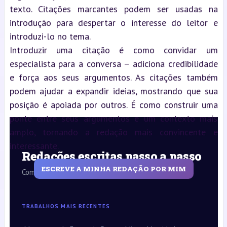
texto. Citações marcantes podem ser usadas na
introdução para despertar o interesse do leitor e
introduzi-lo no tema.
Introduzir uma citação é como convidar um
especialista para a conversa – adiciona credibilidade
e força aos seus argumentos. As citações também
podem ajudar a expandir ideias, mostrando que sua
posição é apoiada por outros. É como construir uma
ponte entre seus argumentos e um contexto mais
amplo, tornando a redação mais convincente e
interessante.
Redações escritas passo a passo
ESCREVE A MINHA REDAÇÃO POR MIM
Com o apoio da LUMILA
TRABALHOS MAIS RECENTES