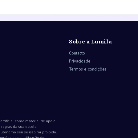
Sobre a Lumila
Contacto
Privacidade
Termos e condições
 artificial como material de apoio.
s regras da sua escola,
utónomo seu se isso for proibido.
equências da utilização do