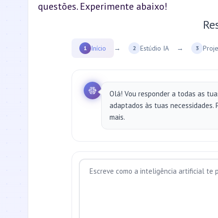
questões. Experimente abaixo!
Re
Início
→
Estúdio IA
→
Proj
1
2
3
Olá! Vou responder a todas as tuas
adaptados às tuas necessidades. P
mais.