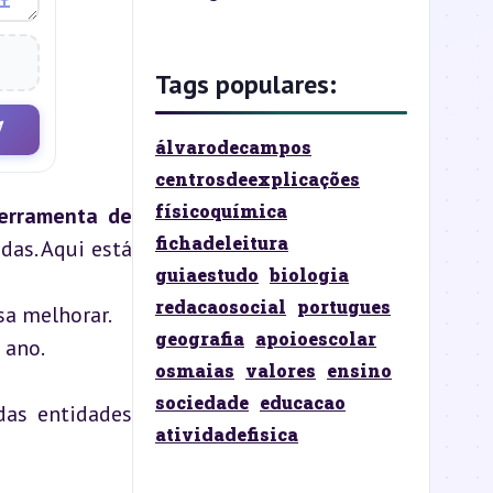
Tags populares:
álvarodecampos
centrosdeexplicações
físicoquímica
erramenta de 
fichadeleitura
as. Aqui está 
guiaestudo
biologia
redacaosocial
portugues
sa melhorar.
geografia
apoioescolar
 ano.
osmaias
valores
ensino
sociedade
educacao
as entidades 
atividadefisica